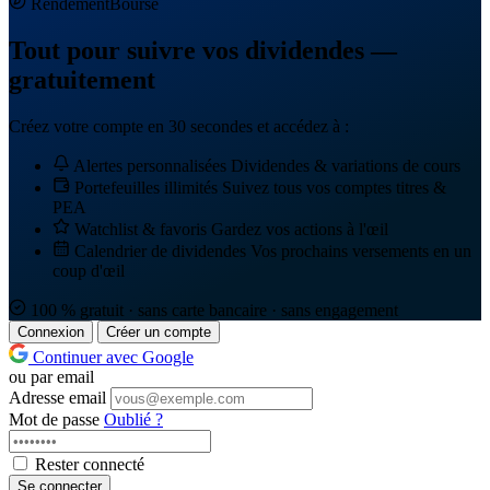
Rendement
Bourse
Tout pour suivre vos dividendes —
gratuitement
Créez votre compte en 30 secondes et accédez à :
Alertes personnalisées
Dividendes & variations de cours
Portefeuilles illimités
Suivez tous vos comptes titres &
PEA
Watchlist & favoris
Gardez vos actions à l'œil
Calendrier de dividendes
Vos prochains versements en un
coup d'œil
100 % gratuit · sans carte bancaire · sans engagement
Connexion
Créer un compte
Continuer avec Google
ou par email
Adresse email
Mot de passe
Oublié ?
Rester connecté
Se connecter