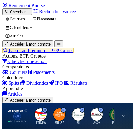
Rendement
Bourse
Recherche avancée
Chercher…
Courtiers
Placements
Calendriers
Articles
Accéder à mon compte
Passer au Premium —
9.99€/mois
Actions, ETF, Cryptos
Chercher une action
Comparateurs
Courtiers
Placements
Calendriers
Splits
Dividendes
IPO
Résultats
Apprendre
Articles
Accéder à mon compte
Le Radar
T
H
R
A
F
20 SIGNAUX
TTE.PA
RMS.PA
RS
AGCO
FCFS
MC