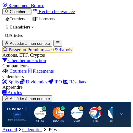
Rendement
Bourse
Recherche avancée
Chercher…
Courtiers
Placements
Calendriers
Articles
Accéder à mon compte
Passer au Premium —
9.99€/mois
Actions, ETF, Cryptos
Chercher une action
Comparateurs
Courtiers
Placements
Calendriers
Splits
Dividendes
IPO
Résultats
Apprendre
Articles
Accéder à mon compte
Le Radar
A
I
Q
T
V
20 SIGNAUX
MT.AS
INGA.AS
QCOM
TTE
VK.PA
ME
Accueil
Calendrier
IPOs