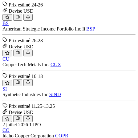
Prix estimé
24-26
Devise
USD
BS
American Strategic Income Portfolio Inc Ii
BSP
Prix estimé
26-28
Devise
USD
CU
CopperTech Metals Inc.
CUX
Prix estimé
16-18
SI
Synthetic Industries Inc
SIND
Prix estimé
11.25-13.25
Devise
USD
2 juillet 2026
1 IPO
CO
Idaho Copper Corporation
COPR