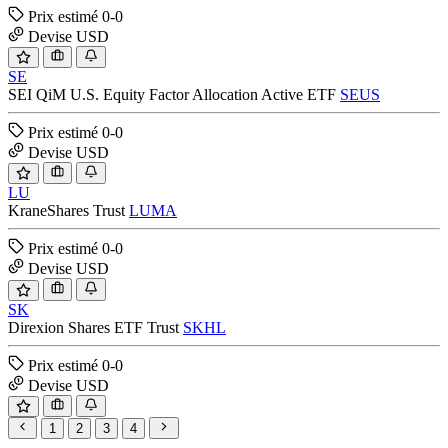
Prix estimé
0-0
Devise
USD
SE
SEI QiM U.S. Equity Factor Allocation Active ETF
SEUS
Prix estimé
0-0
Devise
USD
LU
KraneShares Trust
LUMA
Prix estimé
0-0
Devise
USD
SK
Direxion Shares ETF Trust
SKHL
Prix estimé
0-0
Devise
USD
1
2
3
4