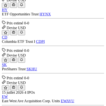
Devise
USD
HY
ETF Opportunities Trust
HYNX
Prix estimé
0-0
Devise
USD
CD
Columbia ETF Trust I
CDPI
Prix estimé
0-0
Devise
USD
SK
ProShares Trust
SKHU
Prix estimé
0-0
Devise
USD
15 juillet 2026
4 IPOs
EW
East West Ave Acquisition Corp. Units
EWAVU