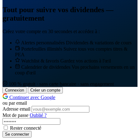
Tout pour suivre vos dividendes —
gratuitement
Créez votre compte en 30 secondes et accédez à :
Alertes personnalisées
Dividendes & variations de cours
Portefeuilles illimités
Suivez tous vos comptes titres &
PEA
Watchlist & favoris
Gardez vos actions à l'œil
Calendrier de dividendes
Vos prochains versements en un
coup d'œil
100 % gratuit · sans carte bancaire · sans engagement
Connexion
Créer un compte
Continuer avec Google
ou par email
Adresse email
Mot de passe
Oublié ?
Rester connecté
Se connecter