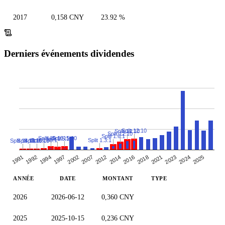
2017
0,158 CNY
23.92 %
Derniers événements dividendes
Split 12:10
Split 12:10
Split 12:10
Split 1.6:1
Split 15:10
Split 15:10
Split 1.5:1
Split 1.3:1
Split 1.85:1
Split 13:10
Split 15:10
Split 14:10
1994
2018
2007
2024
1992
2016
2002
2023
1991
2014
1997
2021
2012
2025
ANNÉE
DATE
MONTANT
TYPE
2026
2026-06-12
0,360 CNY
2025
2025-10-15
0,236 CNY