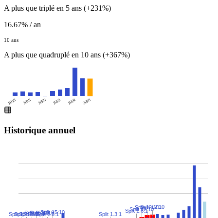
A plus que triplé en 5 ans (+231%)
16.67% / an
10 ans
A plus que quadruplé en 10 ans (+367%)
2016
2020
2024
2018
2022
2026
Historique annuel
Split 12:10
Split 12:10
Split 12:10
Split 1.6:1
Split 15:10
Split 15:10
Split 12:10
Split 1.3:1
Split 1.85:1
Split 13:10
Split 1.5:1
Split 15:10