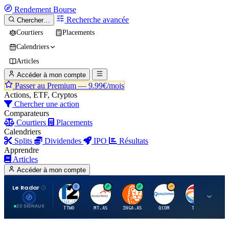
Rendement
Bourse
Recherche avancée
Chercher…
Courtiers
Placements
Calendriers
Articles
Accéder à mon compte
Passer au Premium —
9.99€/mois
Actions, ETF, Cryptos
Chercher une action
Comparateurs
Courtiers
Placements
Calendriers
Splits
Dividendes
IPO
Résultats
Apprendre
Articles
Accéder à mon compte
Le Radar
T
A
I
Q
T
20 SIGNAUX
TTWO
MT.AS
INGA.AS
QCOM
TTE
VK.