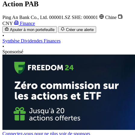
Action
PAB
Ping An Bank Co., Ltd.
000001.SZ
SHE: 000001
Chine
CNY
Finance
Ajouter à mon portefeuille
Créer une alerte
•
Synthèse
Dividendes
Finances
•
Sponsorisé
Connectez-vous pour ne plus voir de sponsors