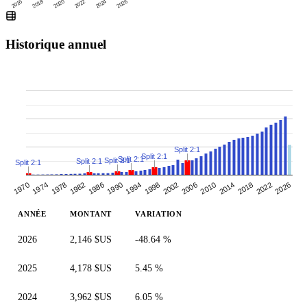
2016
2020
2024
2018
2022
2026
Historique annuel
Split 2:1
Split 2:1
Split 2:1
Split 2:1
Split 2:1
Split 2:1
1970
1990
1978
1998
2018
1986
2006
2026
2014
1974
1994
1982
2002
2022
2010
ANNÉE
MONTANT
VARIATION
2026
2,146 $US
-48.64 %
2025
4,178 $US
5.45 %
2024
3,962 $US
6.05 %