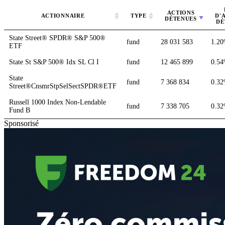
ACTIONS
ACTIONNAIRE
TYPE
D'
DÉTENUES
DÉ
State Street® SPDR® S&P 500®
fund
28 031 583
1.2
ETF
State St S&P 500® Idx SL Cl I
fund
12 465 899
0.5
State
fund
7 368 834
0.3
Street®CnsmrStpSelSectSPDR®ETF
Russell 1000 Index Non-Lendable
fund
7 338 705
0.3
Fund B
Sponsorisé