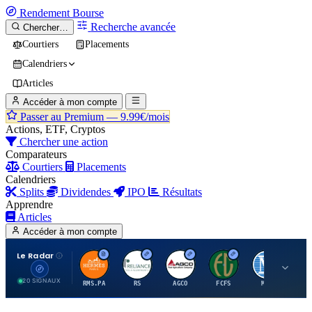
Rendement
Bourse
Recherche avancée
Chercher…
Courtiers
Placements
Calendriers
Articles
Accéder à mon compte
Passer au Premium —
9.99€/mois
Actions, ETF, Cryptos
Chercher une action
Comparateurs
Courtiers
Placements
Calendriers
Splits
Dividendes
IPO
Résultats
Apprendre
Articles
Accéder à mon compte
Le Radar
H
R
A
F
M
20 SIGNAUX
RMS.PA
RS
AGCO
FCFS
MCO
AI