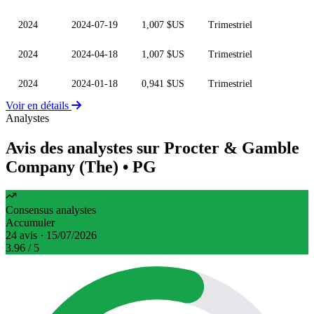
2024
2024-07-19
1,007 $US
Trimestriel
2024
2024-04-18
1,007 $US
Trimestriel
2024
2024-01-18
0,941 $US
Trimestriel
Voir en détails
Analystes
Avis des analystes sur Procter & Gamble
Company (The)
• PG
Consensus analystes
Accumuler
24 avis · 15/07/2026
3.96
/ 5