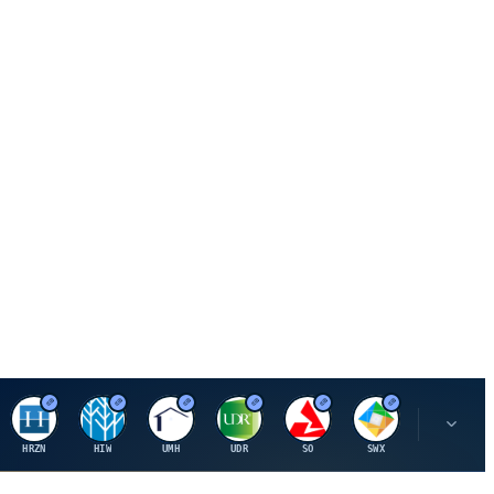
H
H
U
U
S
S
S
HRZN
HIW
UMH
UDR
SO
SWX
SIGI