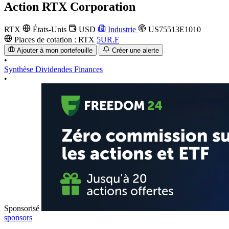
Action
RTX Corporation
RTX
États-Unis
USD
Industrie
US75513E1010
Places de cotation :
RTX
5UR.F
Ajouter à mon portefeuille
Créer une alerte
•
Synthèse
Dividendes
Finances
•
Sponsorisé
sponsors