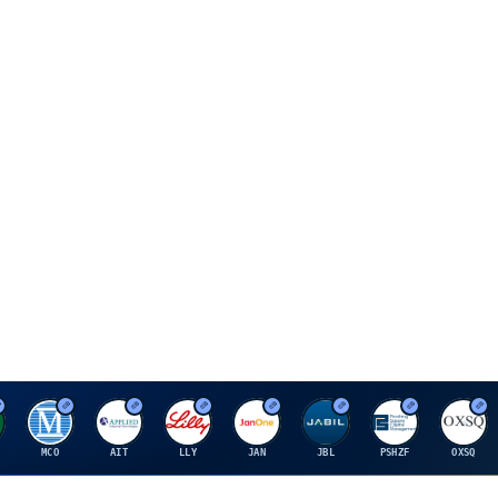
M
A
E
J
J
P
O
MCO
AIT
LLY
JAN
JBL
PSHZF
OXSQ