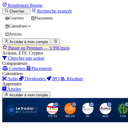
Rendement
Bourse
Recherche avancée
Chercher…
Courtiers
Placements
Calendriers
Articles
Accéder à mon compte
Passer au Premium —
9.99€/mois
Actions, ETF, Cryptos
Chercher une action
Comparateurs
Courtiers
Placements
Calendriers
Splits
Dividendes
IPO
Résultats
Apprendre
Articles
Accéder à mon compte
Le Radar
T
H
R
A
F
20 SIGNAUX
TTE.PA
RMS.PA
RS
AGCO
FCFS