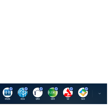
H
H
U
U
S
S
S
HRZN
HIW
UMH
UDR
SO
SWX
SIGI