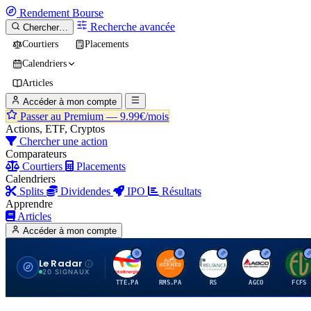
Rendement
Bourse
Recherche avancée
Chercher…
Courtiers
Placements
Calendriers
Articles
Accéder à mon compte
Passer au Premium —
9.99€/mois
Actions, ETF, Cryptos
Chercher une action
Comparateurs
Courtiers
Placements
Calendriers
Splits
Dividendes
IPO
Résultats
Apprendre
Articles
Accéder à mon compte
Le Radar
T
H
R
A
F
20 SIGNAUX
TTE.PA
RMS.PA
RS
AGCO
FCFS