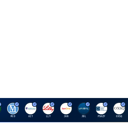
M
A
E
J
J
P
O
MCO
AIT
LLY
JAN
JBL
PSHZF
OXSQ