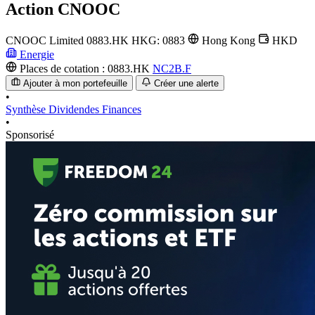
Action
CNOOC
CNOOC Limited
0883.HK
HKG: 0883
Hong Kong
HKD
Energie
Places de cotation :
0883.HK
NC2B.F
Ajouter à mon portefeuille
Créer une alerte
•
Synthèse
Dividendes
Finances
•
Sponsorisé