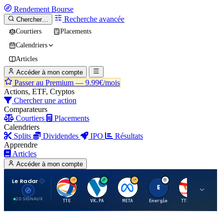
Rendement
Bourse
Recherche avancée
Chercher…
Courtiers
Placements
Calendriers
Articles
Accéder à mon compte
Passer au Premium —
9.99€/mois
Actions, ETF, Cryptos
Chercher une action
Comparateurs
Courtiers
Placements
Calendriers
Splits
Dividendes
IPO
Résultats
Apprendre
Articles
Accéder à mon compte
Le Radar
T
V
M
E
T
20 SIGNAUX
TTE
VK.PA
META
Energie
TTE.PA
RMS