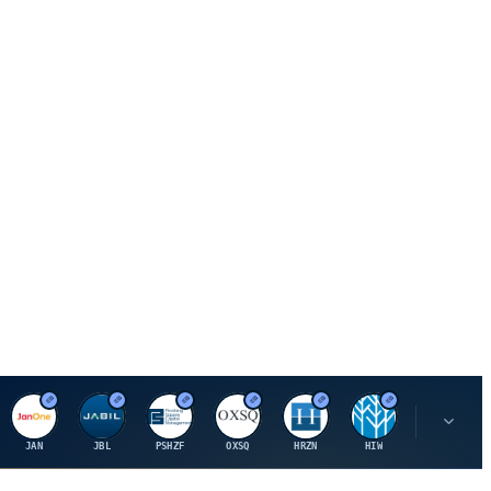
J
J
P
O
H
H
U
JAN
JBL
PSHZF
OXSQ
HRZN
HIW
UMH