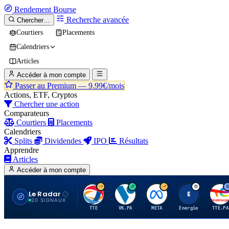
Rendement
Bourse
Recherche avancée
Chercher…
Courtiers
Placements
Calendriers
Articles
Accéder à mon compte
Passer au Premium —
9.99€/mois
Actions, ETF, Cryptos
Chercher une action
Comparateurs
Courtiers
Placements
Calendriers
Splits
Dividendes
IPO
Résultats
Apprendre
Articles
Accéder à mon compte
Le Radar
T
V
M
E
T
20 SIGNAUX
TTE
VK.PA
META
Energie
TTE.PA