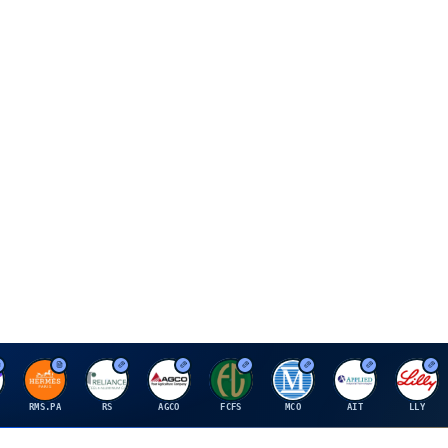
H
R
A
F
M
A
E
RMS.PA
RS
AGCO
FCFS
MCO
AIT
LLY