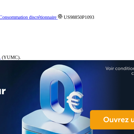
Consommation discrétionnaire
US98850P1093
.
(YUMC).