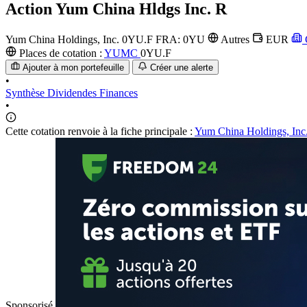
Action
Yum China Hldgs Inc. R
Yum China Holdings, Inc.
0YU.F
FRA: 0YU
Autres
EUR
Places de cotation :
YUMC
0YU.F
Ajouter à mon portefeuille
Créer une alerte
•
Synthèse
Dividendes
Finances
•
Cette cotation renvoie à la fiche principale :
Yum China Holdings, Inc
Sponsorisé