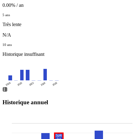
0.00% / an
5 ans
Très lente
N/A
10 ans
Historique insuffisant
2020
2024
2018
2022
2026
Historique annuel
Split