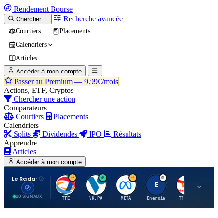
Rendement
Bourse
Recherche avancée
Chercher…
Courtiers
Placements
Calendriers
Articles
Accéder à mon compte
Passer au Premium —
9.99€/mois
Actions, ETF, Cryptos
Chercher une action
Comparateurs
Courtiers
Placements
Calendriers
Splits
Dividendes
IPO
Résultats
Apprendre
Articles
Accéder à mon compte
Le Radar
T
V
M
E
T
20 SIGNAUX
TTE
VK.PA
META
Energie
TTE.PA
RMS