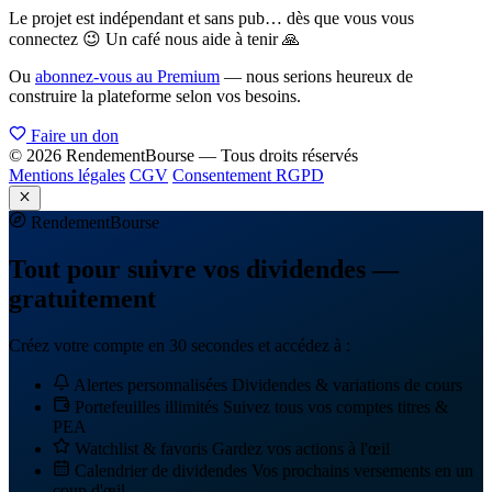
Le projet est indépendant et sans pub… dès que vous vous
connectez 😉 Un café nous aide à tenir 🙏
Ou
abonnez-vous au Premium
— nous serions heureux de
construire la plateforme selon vos besoins.
Faire un don
© 2026 RendementBourse — Tous droits réservés
Mentions légales
CGV
Consentement RGPD
Rendement
Bourse
Tout pour suivre vos dividendes —
gratuitement
Créez votre compte en 30 secondes et accédez à :
Alertes personnalisées
Dividendes & variations de cours
Portefeuilles illimités
Suivez tous vos comptes titres &
PEA
Watchlist & favoris
Gardez vos actions à l'œil
Calendrier de dividendes
Vos prochains versements en un
coup d'œil