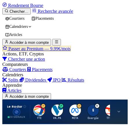
Rendement
Bourse
Recherche avancée
Chercher…
Courtiers
Placements
Calendriers
Articles
Accéder à mon compte
Passer au Premium —
9.99€/mois
Actions, ETF, Cryptos
Chercher une action
Comparateurs
Courtiers
Placements
Calendriers
Splits
Dividendes
IPO
Résultats
Apprendre
Articles
Accéder à mon compte
Le Radar
T
V
M
E
T
20 SIGNAUX
TTE
VK.PA
META
Energie
TTE.PA
RMS