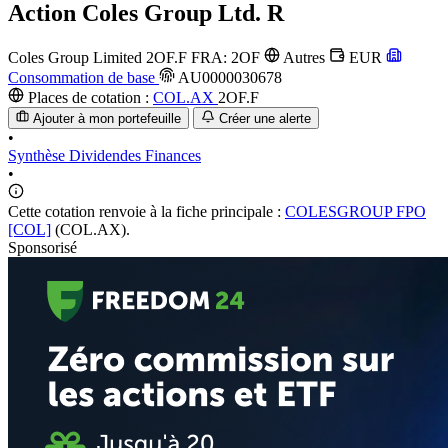
Action
Coles Group Ltd. R
Coles Group Limited
2OF.F
FRA: 2OF
Autres
EUR
Consommation de base
AU0000030678
Places de cotation :
COL.AX
2OF.F
Ajouter à mon portefeuille
Créer une alerte
•
Synthèse
Dividendes
Finances
•
Cette cotation renvoie à la fiche principale :
COLESGROUP FPO
[COL]
(COL.AX).
Sponsorisé