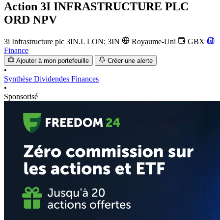
Action
3I INFRASTRUCTURE PLC
ORD NPV
3i Infrastructure plc
3IN.L
LON: 3IN
Royaume-Uni
GBX
Finance
Ajouter à mon portefeuille
Créer une alerte
•
Synthèse
Dividendes
Finances
•
Sponsorisé