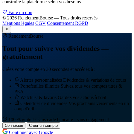
construire la plateforme selon vos besoins.
Faire un don
© 2026 RendementBourse — Tous droits réservés
Mentions légales
CGV
Consentement RGPD
Rendement
Bourse
Tout pour suivre vos dividendes —
gratuitement
Créez votre compte en 30 secondes et accédez à :
Alertes personnalisées
Dividendes & variations de cours
Portefeuilles illimités
Suivez tous vos comptes titres &
PEA
Watchlist & favoris
Gardez vos actions à l'œil
Calendrier de dividendes
Vos prochains versements en un
coup d'œil
100 % gratuit · sans carte bancaire · sans engagement
Connexion
Créer un compte
Continuer avec Google