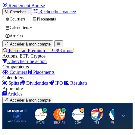
Rendement
Bourse
Recherche avancée
Chercher…
Courtiers
Placements
Calendriers
Articles
Accéder à mon compte
Passer au Premium —
9.99€/mois
Actions, ETF, Cryptos
Chercher une action
Comparateurs
Courtiers
Placements
Calendriers
Splits
Dividendes
IPO
Résultats
Apprendre
Articles
Accéder à mon compte
Le Radar
A
I
Q
T
V
20 SIGNAUX
MT.AS
INGA.AS
QCOM
TTE
VK.PA
ME