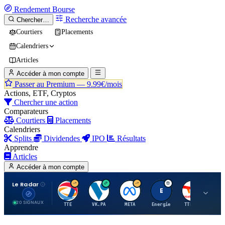
Rendement
Bourse
Recherche avancée
Chercher…
Courtiers
Placements
Calendriers
Articles
Accéder à mon compte
Passer au Premium —
9.99€/mois
Actions, ETF, Cryptos
Chercher une action
Comparateurs
Courtiers
Placements
Calendriers
Splits
Dividendes
IPO
Résultats
Apprendre
Articles
Accéder à mon compte
Le Radar
T
V
M
E
T
20 SIGNAUX
TTE
VK.PA
META
Energie
TTE.PA
RMS