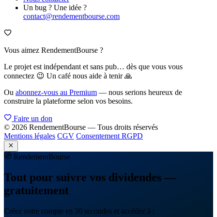
Un bug ? Une idée ?
contact@rendementbourse.com
Vous aimez RendementBourse ?
Le projet est indépendant et sans pub… dès que vous vous
connectez 😉 Un café nous aide à tenir 🙏
Ou
abonnez-vous au Premium
— nous serions heureux de
construire la plateforme selon vos besoins.
Faire un don
© 2026 RendementBourse — Tous droits réservés
Mentions légales
CGV
Consentement RGPD
Rendement
Bourse
Tout pour suivre vos dividendes —
gratuitement
Créez votre compte en 30 secondes et accédez à :