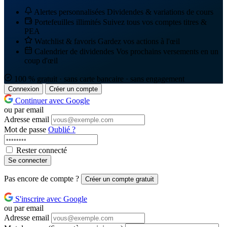
Alertes personnalisées
Dividendes & variations de cours
Portefeuilles illimités
Suivez tous vos comptes titres &
PEA
Watchlist & favoris
Gardez vos actions à l'œil
Calendrier de dividendes
Vos prochains versements en un
coup d'œil
100 % gratuit · sans carte bancaire · sans engagement
Connexion
Créer un compte
Continuer avec Google
ou par email
Adresse email
Mot de passe
Oublié ?
Rester connecté
Se connecter
Pas encore de compte ?
Créer un compte gratuit
S'inscrire avec Google
ou par email
Adresse email