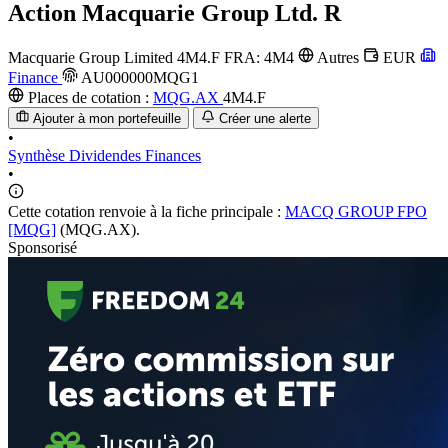
Action
Macquarie Group Ltd. R
Macquarie Group Limited
4M4.F
FRA: 4M4
Autres
EUR
Finance
AU000000MQG1
Places de cotation :
MQG.AX
4M4.F
Ajouter à mon portefeuille
Créer une alerte
•
Synthèse
Dividendes
Finances
•
Cette cotation renvoie à la fiche principale :
MACQ GROUP FPO
[MQG]
(MQG.AX).
Sponsorisé