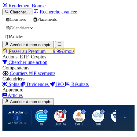
Rendement
Bourse
Recherche avancée
Chercher…
Courtiers
Placements
Calendriers
Articles
Accéder à mon compte
Passer au Premium —
9.99€/mois
Actions, ETF, Cryptos
Chercher une action
Comparateurs
Courtiers
Placements
Calendriers
Splits
Dividendes
IPO
Résultats
Apprendre
Articles
Accéder à mon compte
Le Radar
C
L
I
B
B
20 SIGNAUX
ED
LOUP.PA
IMB.L
BHB
BC
CN