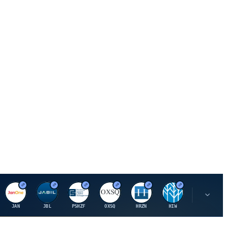
J
J
P
O
H
H
U
JAN
JBL
PSHZF
OXSQ
HRZN
HIW
UMH