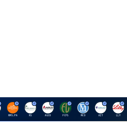
H
R
A
F
M
A
E
RMS.PA
RS
AGCO
FCFS
MCO
AIT
LLY