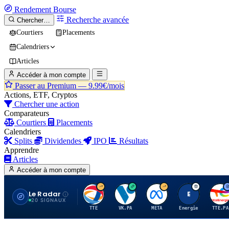
Rendement
Bourse
Recherche avancée
Chercher…
Courtiers
Placements
Calendriers
Articles
Accéder à mon compte
Passer au Premium —
9.99€/mois
Actions, ETF, Cryptos
Chercher une action
Comparateurs
Courtiers
Placements
Calendriers
Splits
Dividendes
IPO
Résultats
Apprendre
Articles
Accéder à mon compte
Le Radar
T
V
M
E
T
20 SIGNAUX
TTE
VK.PA
META
Energie
TTE.PA