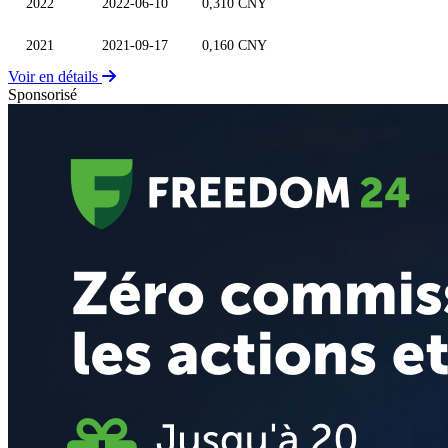
2022
2022-06-10
0,310 CNY
2021
2021-09-17
0,160 CNY
Voir en détails
Sponsorisé