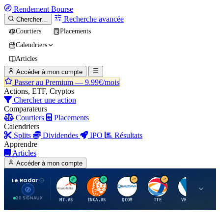
Rendement
Bourse
Recherche avancée
Chercher…
Courtiers
Placements
Calendriers
Articles
Accéder à mon compte
Passer au Premium —
9.99€/mois
Actions, ETF, Cryptos
Chercher une action
Comparateurs
Courtiers
Placements
Calendriers
Splits
Dividendes
IPO
Résultats
Apprendre
Articles
Accéder à mon compte
Le Radar
A
I
Q
T
V
20 SIGNAUX
MT.AS
INGA.AS
QCOM
TTE
VK.PA
ME