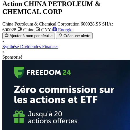
Action
CHINA PETROLEUM &
CHEMICAL CORP
China Petroleum & Chemical Corporation
600028.SS
SHA:
600028
Chine
CNY
Energie
Ajouter à mon portefeuille
Créer une alerte
•
Synthèse
Dividendes
Finances
•
Sponsorisé