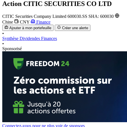
Action
CITIC SECURITIES CO LTD
CITIC Securities Company Limited
600030.SS
SHA: 600030
Chine
CNY
Finance
Ajouter à mon portefeuille
Créer une alerte
•
Synthèse
Dividendes
Finances
•
Sponsorisé
Connectez-vous pour ne plus voir de sponsors