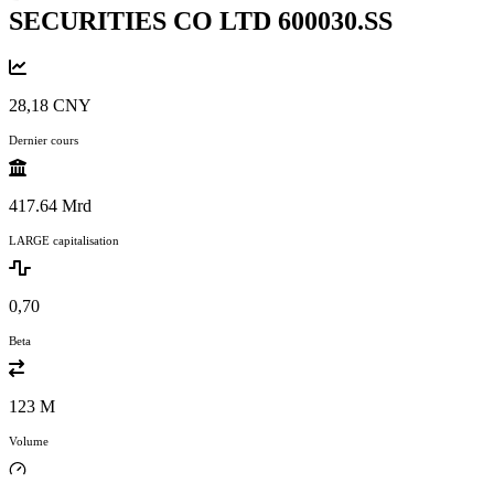
SECURITIES CO LTD
600030.SS
28,18 CNY
Dernier cours
417.64 Mrd
LARGE capitalisation
0,70
Beta
123 M
Volume