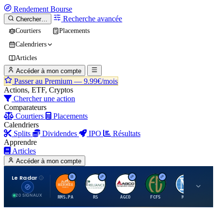
Rendement
Bourse
Recherche avancée
Chercher…
Courtiers
Placements
Calendriers
Articles
Accéder à mon compte
Passer au Premium —
9.99€/mois
Actions, ETF, Cryptos
Chercher une action
Comparateurs
Courtiers
Placements
Calendriers
Splits
Dividendes
IPO
Résultats
Apprendre
Articles
Accéder à mon compte
Le Radar
H
R
A
F
M
20 SIGNAUX
RMS.PA
RS
AGCO
FCFS
MCO
AI