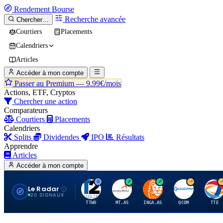
Rendement
Bourse
Recherche avancée
Chercher…
Courtiers
Placements
Calendriers
Articles
Accéder à mon compte
Passer au Premium —
9.99€/mois
Actions, ETF, Cryptos
Chercher une action
Comparateurs
Courtiers
Placements
Calendriers
Splits
Dividendes
IPO
Résultats
Apprendre
Articles
Accéder à mon compte
Le Radar
T
A
I
Q
T
20 SIGNAUX
TTWO
MT.AS
INGA.AS
QCOM
TTE