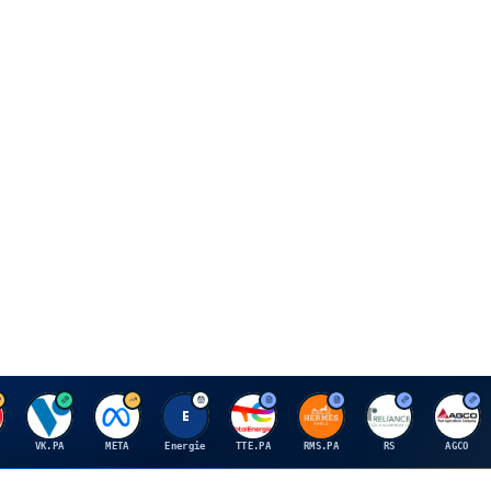
V
M
E
T
H
R
A
VK.PA
META
Energie
TTE.PA
RMS.PA
RS
AGCO