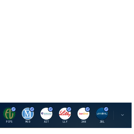
F
M
A
E
J
J
P
FCFS
MCO
AIT
LLY
JAN
JBL
PSHZF