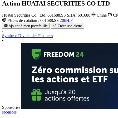
Action
HUATAI SECURITIES CO LTD
Huatai Securities Co., Ltd.
601688.SS
SHA: 601688
Chine
C
Places de cotation :
601688.SS
206H.F
Ajouter à mon portefeuille
Créer une alerte
•
Synthèse
Dividendes
Finances
•
Sponsorisé
sponsors