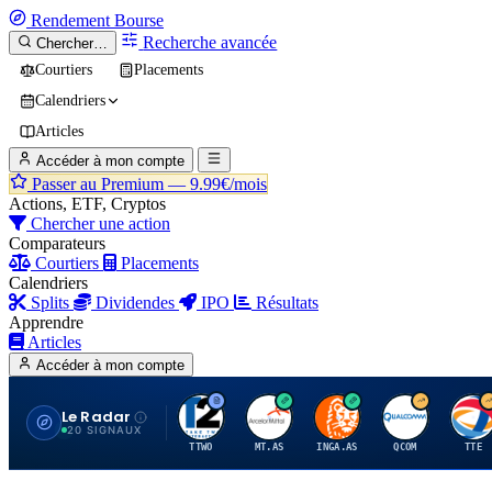
Rendement
Bourse
Recherche avancée
Chercher…
Courtiers
Placements
Calendriers
Articles
Accéder à mon compte
Passer au Premium —
9.99€/mois
Actions, ETF, Cryptos
Chercher une action
Comparateurs
Courtiers
Placements
Calendriers
Splits
Dividendes
IPO
Résultats
Apprendre
Articles
Accéder à mon compte
Le Radar
T
A
I
Q
T
20 SIGNAUX
TTWO
MT.AS
INGA.AS
QCOM
TTE