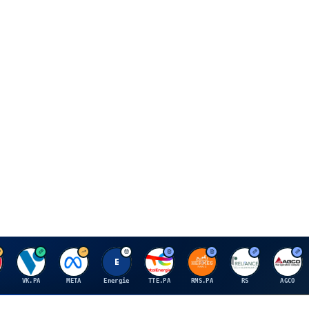
V
M
E
T
H
R
A
VK.PA
META
Energie
TTE.PA
RMS.PA
RS
AGCO