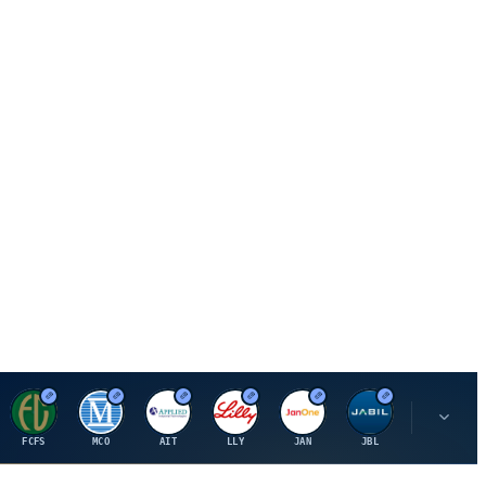
F
M
A
E
J
J
P
FCFS
MCO
AIT
LLY
JAN
JBL
PSHZF