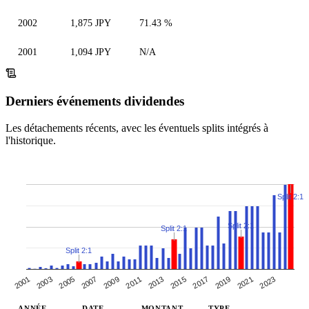
2002
1,875 JPY
71.43 %
2001
1,094 JPY
N/A
Derniers événements dividendes
Les détachements récents, avec les éventuels splits intégrés à
l'historique.
Split 2:1
Split 2:1
Split 2:1
Split 2:1
2003
2009
2015
2021
2005
2011
2017
2023
2001
2007
2013
2019
ANNÉE
DATE
MONTANT
TYPE