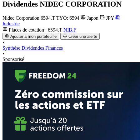
Dividendes
NIDEC CORPORATION
Nidec Corporation
6594.T
TYO: 6594
Japon
JPY
Industrie
Places de cotation :
6594.T
NIB.F
Ajouter à mon portefeuille
Créer une alerte
•
Synthèse
Dividendes
Finances
•
Sponsorisé