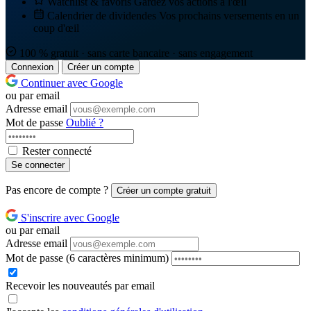
Watchlist & favoris
Gardez vos actions à l'œil
Calendrier de dividendes
Vos prochains versements en un
coup d'œil
100 % gratuit · sans carte bancaire · sans engagement
Connexion
Créer un compte
Continuer avec Google
ou par email
Adresse email
Mot de passe
Oublié ?
Rester connecté
Se connecter
Pas encore de compte ?
Créer un compte gratuit
S'inscrire avec Google
ou par email
Adresse email
Mot de passe
(6 caractères minimum)
Recevoir les nouveautés par email