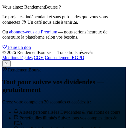
Vous aimez RendementBourse ?
Le projet est indépendant et sans pub… dès que vous vous
connectez 😉 Un café nous aide à tenir 🙏
Ou
abonnez-vous au Premium
— nous serions heureux de
construire la plateforme selon vos besoins.
Faire un don
© 2026 RendementBourse — Tous droits réservés
Mentions légales
CGV
Consentement RGPD
Rendement
Bourse
Tout pour suivre vos dividendes —
gratuitement
Créez votre compte en 30 secondes et accédez à :
Alertes personnalisées
Dividendes & variations de cours
Portefeuilles illimités
Suivez tous vos comptes titres &
PEA