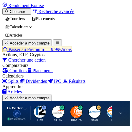
Rendement
Bourse
Recherche avancée
Chercher…
Courtiers
Placements
Calendriers
Articles
Accéder à mon compte
Passer au Premium —
9.99€/mois
Actions, ETF, Cryptos
Chercher une action
Comparateurs
Courtiers
Placements
Calendriers
Splits
Dividendes
IPO
Résultats
Apprendre
Articles
Accéder à mon compte
Le Radar
T
A
I
Q
T
20 SIGNAUX
TTWO
MT.AS
INGA.AS
QCOM
TTE
VK.