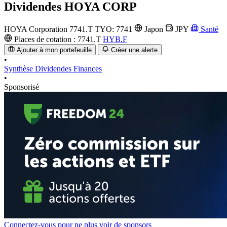
Dividendes
HOYA CORP
HOYA Corporation
7741.T
TYO: 7741
Japon
JPY
Santé
Places de cotation :
7741.T
HYB.F
Ajouter à mon portefeuille
Créer une alerte
•
Synthèse
Dividendes
Finances
•
Sponsorisé
Connectez-vous pour ne plus voir de sponsors