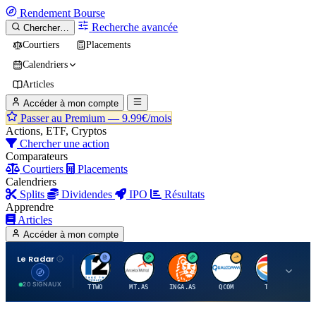
Rendement
Bourse
Recherche avancée
Chercher…
Courtiers
Placements
Calendriers
Articles
Accéder à mon compte
Passer au Premium —
9.99€/mois
Actions, ETF, Cryptos
Chercher une action
Comparateurs
Courtiers
Placements
Calendriers
Splits
Dividendes
IPO
Résultats
Apprendre
Articles
Accéder à mon compte
Le Radar
T
A
I
Q
T
20 SIGNAUX
TTWO
MT.AS
INGA.AS
QCOM
TTE
VK.