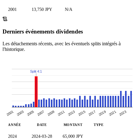
2001
13,750 JPY
N/A
Derniers événements dividendes
Les détachements récents, avec les éventuels splits intégrés à
l'historique.
Split 4:1
2005
2011
2017
2001
2023
2007
2013
2019
2003
2009
2015
2021
ANNÉE
DATE
MONTANT
TYPE
2024
2024-03-28
65,000 JPY