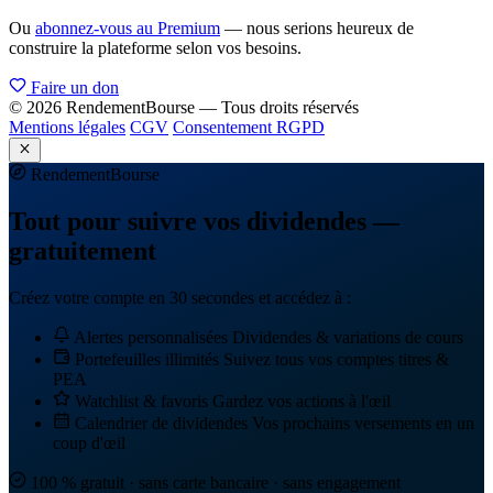
Ou
abonnez-vous au Premium
— nous serions heureux de
construire la plateforme selon vos besoins.
Faire un don
© 2026 RendementBourse — Tous droits réservés
Mentions légales
CGV
Consentement RGPD
Rendement
Bourse
Tout pour suivre vos dividendes —
gratuitement
Créez votre compte en 30 secondes et accédez à :
Alertes personnalisées
Dividendes & variations de cours
Portefeuilles illimités
Suivez tous vos comptes titres &
PEA
Watchlist & favoris
Gardez vos actions à l'œil
Calendrier de dividendes
Vos prochains versements en un
coup d'œil
100 % gratuit · sans carte bancaire · sans engagement