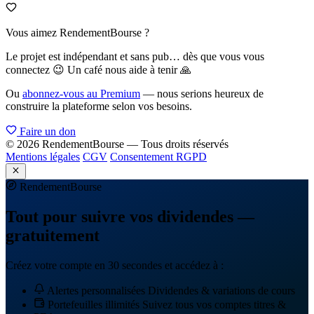
Vous aimez RendementBourse ?
Le projet est indépendant et sans pub… dès que vous vous
connectez 😉 Un café nous aide à tenir 🙏
Ou
abonnez-vous au Premium
— nous serions heureux de
construire la plateforme selon vos besoins.
Faire un don
© 2026 RendementBourse — Tous droits réservés
Mentions légales
CGV
Consentement RGPD
Rendement
Bourse
Tout pour suivre vos dividendes —
gratuitement
Créez votre compte en 30 secondes et accédez à :
Alertes personnalisées
Dividendes & variations de cours
Portefeuilles illimités
Suivez tous vos comptes titres &