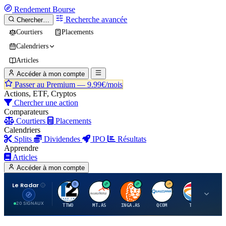
Rendement
Bourse
Recherche avancée
Chercher…
Courtiers
Placements
Calendriers
Articles
Accéder à mon compte
Passer au Premium —
9.99€/mois
Actions, ETF, Cryptos
Chercher une action
Comparateurs
Courtiers
Placements
Calendriers
Splits
Dividendes
IPO
Résultats
Apprendre
Articles
Accéder à mon compte
Le Radar
T
A
I
Q
T
20 SIGNAUX
TTWO
MT.AS
INGA.AS
QCOM
TTE
VK.