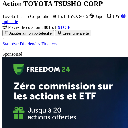
Action
TOYOTA TSUSHO CORP
Toyota Tsusho Corporation
8015.T
TYO: 8015
Japon
JPY
Industrie
Places de cotation :
8015.T
9TO.F
Ajouter à mon portefeuille
Créer une alerte
•
Synthèse
Dividendes
Finances
•
Sponsorisé