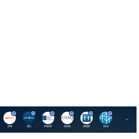
J
J
P
O
H
H
U
JAN
JBL
PSHZF
OXSQ
HRZN
HIW
UMH