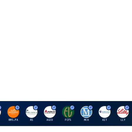
H
R
A
F
M
A
E
RMS.PA
RS
AGCO
FCFS
MCO
AIT
LLY