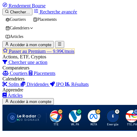
Rendement
Bourse
Recherche avancée
Chercher…
Courtiers
Placements
Calendriers
Articles
Accéder à mon compte
Passer au Premium —
9.99€/mois
Actions, ETF, Cryptos
Chercher une action
Comparateurs
Courtiers
Placements
Calendriers
Splits
Dividendes
IPO
Résultats
Apprendre
Articles
Accéder à mon compte
Le Radar
T
V
M
E
T
20 SIGNAUX
TTE
VK.PA
META
Energie
TTE.PA