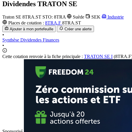
Dividendes
TRATON SE
Traton SE
8TRA.ST
STO: 8TRA
Suède
SEK
Industrie
Places de cotation :
8TRA.F
8TRA.ST
Ajouter à mon portefeuille
Créer une alerte
•
Synthèse
Dividendes
Finances
•
Cette cotation renvoie à la fiche principale :
TRATON SE I
(8TRA.F)
Sponsorisé