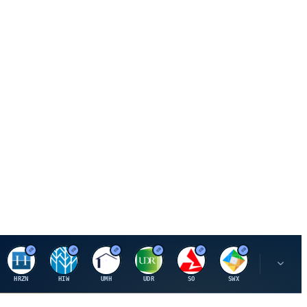
H
H
U
U
S
S
S
HRZN
HIW
UMH
UDR
SO
SWX
SIGI