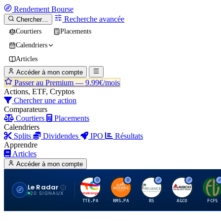
Rendement
Bourse
Recherche avancée
Chercher…
Courtiers
Placements
Calendriers
Articles
Accéder à mon compte
Passer au Premium —
9.99€/mois
Actions, ETF, Cryptos
Chercher une action
Comparateurs
Courtiers
Placements
Calendriers
Splits
Dividendes
IPO
Résultats
Apprendre
Articles
Accéder à mon compte
Le Radar
T
H
R
A
F
20 SIGNAUX
TTE.PA
RMS.PA
RS
AGCO
FCFS