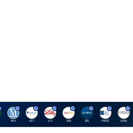
M
A
E
J
J
P
O
MCO
AIT
LLY
JAN
JBL
PSHZF
OXSQ