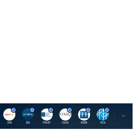
J
J
P
O
H
H
U
JAN
JBL
PSHZF
OXSQ
HRZN
HIW
UMH