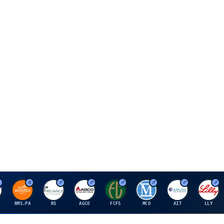
H
R
A
F
M
A
E
RMS.PA
RS
AGCO
FCFS
MCO
AIT
LLY