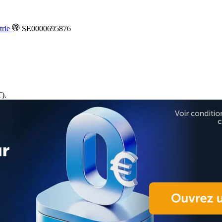
trie
SE0000695876
).