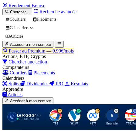
Rendement
Bourse
Recherche avancée
Chercher…
Courtiers
Placements
Calendriers
Articles
Accéder à mon compte
Passer au Premium —
9.99€/mois
Actions, ETF, Cryptos
Chercher une action
Comparateurs
Courtiers
Placements
Calendriers
Splits
Dividendes
IPO
Résultats
Apprendre
Articles
Accéder à mon compte
Le Radar
T
V
M
E
T
20 SIGNAUX
TTE
VK.PA
META
Energie
TTE.PA