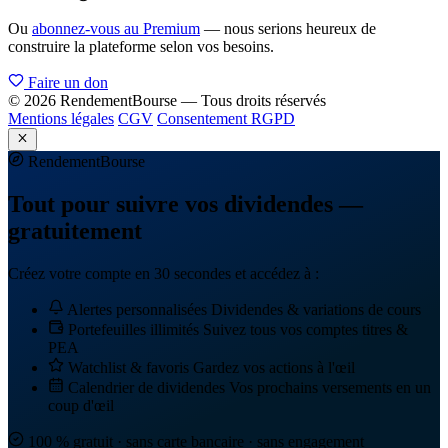
Ou
abonnez-vous au Premium
— nous serions heureux de
construire la plateforme selon vos besoins.
Faire un don
© 2026 RendementBourse — Tous droits réservés
Mentions légales
CGV
Consentement RGPD
Rendement
Bourse
Tout pour suivre vos dividendes —
gratuitement
Créez votre compte en 30 secondes et accédez à :
Alertes personnalisées
Dividendes & variations de cours
Portefeuilles illimités
Suivez tous vos comptes titres &
PEA
Watchlist & favoris
Gardez vos actions à l'œil
Calendrier de dividendes
Vos prochains versements en un
coup d'œil
100 % gratuit · sans carte bancaire · sans engagement