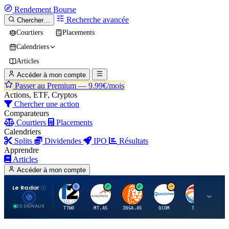
Rendement
Bourse
Recherche avancée
Chercher…
Courtiers
Placements
Calendriers
Articles
Accéder à mon compte
Passer au Premium —
9.99€/mois
Actions, ETF, Cryptos
Chercher une action
Comparateurs
Courtiers
Placements
Calendriers
Splits
Dividendes
IPO
Résultats
Apprendre
Articles
Accéder à mon compte
Le Radar
T
A
I
Q
T
20 SIGNAUX
TTWO
MT.AS
INGA.AS
QCOM
TTE
VK.