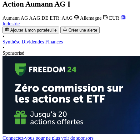
Action
Aumann AG I
Aumann AG
AAG.DE
ETR: AAG
Allemagne
EUR
Industrie
Ajouter à mon portefeuille
Créer une alerte
•
Synthèse
Dividendes
Finances
•
Sponsorisé
Connectez-vous pour ne plus voir de sponsors