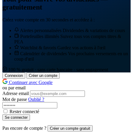
gratuitement
Créez votre compte en 30 secondes et accédez à :
Alertes personnalisées
Dividendes & variations de cours
Portefeuilles illimités
Suivez tous vos comptes titres &
PEA
Watchlist & favoris
Gardez vos actions à l'œil
Calendrier de dividendes
Vos prochains versements en un
coup d'œil
100 % gratuit · sans carte bancaire · sans engagement
Connexion
Créer un compte
Continuer avec Google
ou par email
Adresse email
Mot de passe
Oublié ?
Rester connecté
Se connecter
Pas encore de compte ?
Créer un compte gratuit