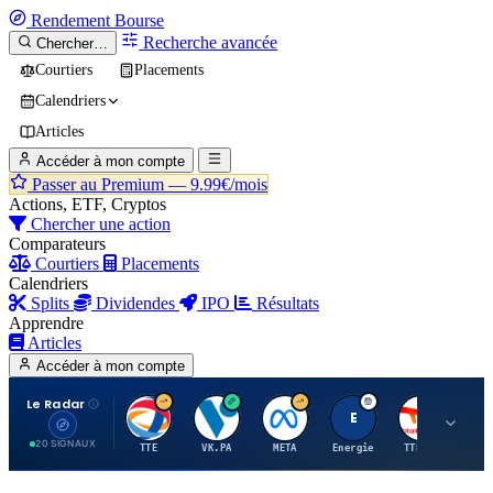
Rendement
Bourse
Recherche avancée
Chercher…
Courtiers
Placements
Calendriers
Articles
Accéder à mon compte
Passer au Premium —
9.99€/mois
Actions, ETF, Cryptos
Chercher une action
Comparateurs
Courtiers
Placements
Calendriers
Splits
Dividendes
IPO
Résultats
Apprendre
Articles
Accéder à mon compte
Le Radar
T
V
M
E
T
20 SIGNAUX
TTE
VK.PA
META
Energie
TTE.PA
RMS