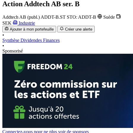
Action
Addtech AB ser. B
Addtech AB (publ.)
ADDT-B.ST
STO: ADDT-B
Suède
SEK
Industrie
Ajouter à mon portefeuille
Créer une alerte
•
Synthèse
Dividendes
Finances
•
Sponsorisé
Connectez-vous pour ne plus voir de sponsors