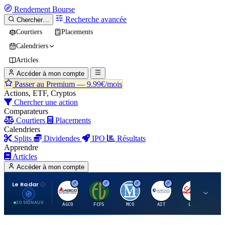
Rendement
Bourse
Recherche avancée
Chercher…
Courtiers
Placements
Calendriers
Articles
Accéder à mon compte
Passer au Premium —
9.99€/mois
Actions, ETF, Cryptos
Chercher une action
Comparateurs
Courtiers
Placements
Calendriers
Splits
Dividendes
IPO
Résultats
Apprendre
Articles
Accéder à mon compte
Le Radar
A
F
M
A
E
20 SIGNAUX
AGCO
FCFS
MCO
AIT
LLY
JA