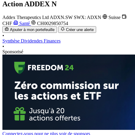
Action
ADDEX N
Addex Therapeutics Ltd
ADXN.SW
SWX: ADXN
Suisse
CHF
Santé
CH0029850754
Ajouter à mon portefeuille
Créer une alerte
•
Synthèse
Dividendes
Finances
•
Sponsorisé
Connectez-vous pour ne plus voir de sponsors