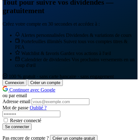
Tout pour suivre vos dividendes —
gratuitement
Créez votre compte en 30 secondes et accédez à :
Alertes personnalisées
Dividendes & variations de cours
Portefeuilles illimités
Suivez tous vos comptes titres &
PEA
Watchlist & favoris
Gardez vos actions à l'œil
Calendrier de dividendes
Vos prochains versements en un
coup d'œil
100 % gratuit · sans carte bancaire · sans engagement
Connexion
Créer un compte
Continuer avec Google
ou par email
Adresse email
Mot de passe
Oublié ?
Rester connecté
Se connecter
Pas encore de compte ?
Créer un compte gratuit