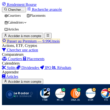
Rendement
Bourse
Recherche avancée
Chercher…
Courtiers
Placements
Calendriers
Articles
Accéder à mon compte
Passer au Premium —
9.99€/mois
Actions, ETF, Cryptos
Chercher une action
Comparateurs
Courtiers
Placements
Calendriers
Splits
Dividendes
IPO
Résultats
Apprendre
Articles
Accéder à mon compte
Le Radar
T
A
I
Q
T
20 SIGNAUX
TTWO
MT.AS
INGA.AS
QCOM
TTE