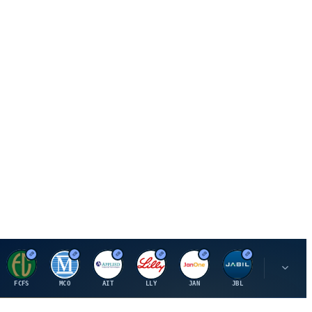
F
M
A
E
J
J
P
FCFS
MCO
AIT
LLY
JAN
JBL
PSHZF