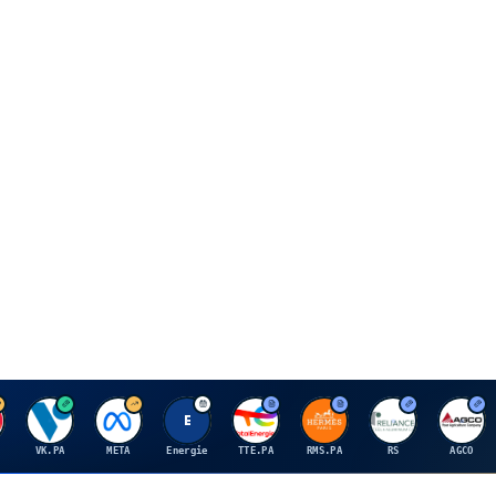
V
M
E
T
H
R
A
VK.PA
META
Energie
TTE.PA
RMS.PA
RS
AGCO