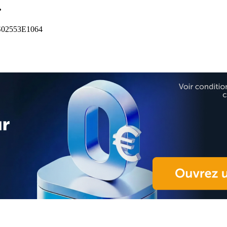
.
02553E1064