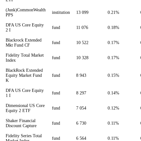
(Junk)CommonWealth
institution
13 099
0.21%
PPS
DFA US Core Equity
fund
11 076
0.18%
2 I
Blackrock Extended
fund
10 522
0.17%
Mkt Fund CF
Fidelity Total Market
fund
10 328
0.17%
Index
BlackRock Extended
Equity Market Fund
fund
8 943
0.15%
K
DFA US Core Equity
fund
8 297
0.14%
1 I
Dimensional US Core
fund
7 054
0.12%
Equity 2 ETF
Shaker Financial
fund
6 730
0.11%
Discount Capture
Fidelity Series Total
fund
6 564
0.11%
Market Index