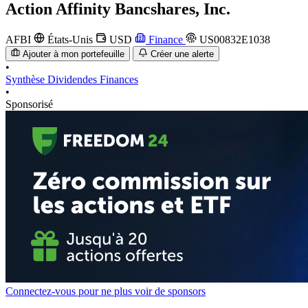
Action
Affinity Bancshares, Inc.
AFBI
États-Unis
USD
Finance
US00832E1038
Ajouter à mon portefeuille
Créer une alerte
•
Synthèse
Dividendes
Finances
•
Sponsorisé
Connectez-vous pour ne plus voir de sponsors