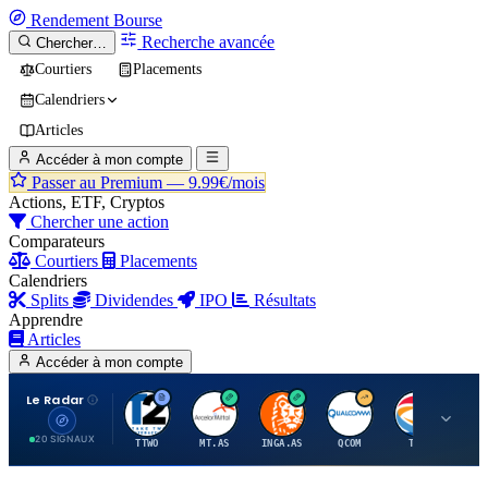
Rendement
Bourse
Recherche avancée
Chercher…
Courtiers
Placements
Calendriers
Articles
Accéder à mon compte
Passer au Premium —
9.99€/mois
Actions, ETF, Cryptos
Chercher une action
Comparateurs
Courtiers
Placements
Calendriers
Splits
Dividendes
IPO
Résultats
Apprendre
Articles
Accéder à mon compte
Le Radar
T
A
I
Q
T
20 SIGNAUX
TTWO
MT.AS
INGA.AS
QCOM
TTE
VK.