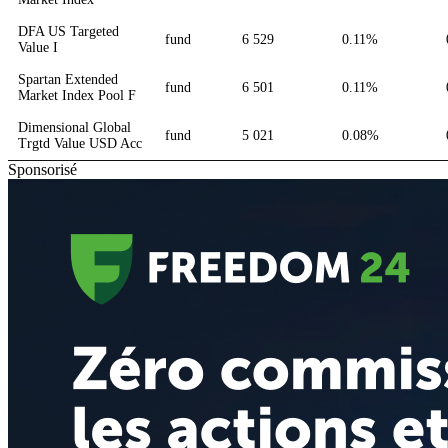
DFA US Targeted
fund
6 529
0.11%
Value I
Spartan Extended
fund
6 501
0.11%
Market Index Pool F
Dimensional Global
fund
5 021
0.08%
Trgtd Value USD Acc
Sponsorisé