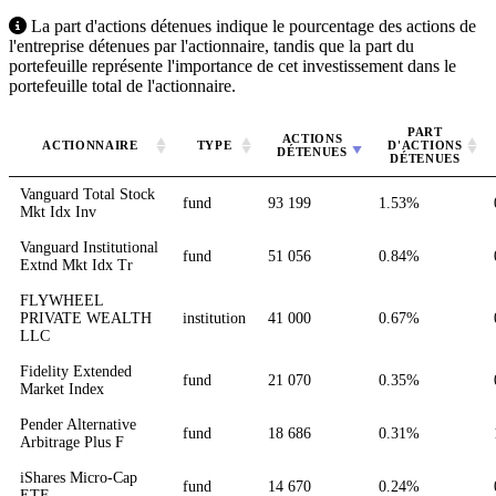
La part d'actions détenues indique le pourcentage des actions de
l'entreprise détenues par l'actionnaire, tandis que la part du
portefeuille représente l'importance de cet investissement dans le
portefeuille total de l'actionnaire.
PART
ACTIONS
ACTIONNAIRE
TYPE
D'ACTIONS
DÉTENUES
DÉTENUES
Vanguard Total Stock
fund
93 199
1.53%
Mkt Idx Inv
Vanguard Institutional
fund
51 056
0.84%
Extnd Mkt Idx Tr
FLYWHEEL
PRIVATE WEALTH
institution
41 000
0.67%
LLC
Fidelity Extended
fund
21 070
0.35%
Market Index
Pender Alternative
fund
18 686
0.31%
Arbitrage Plus F
iShares Micro-Cap
fund
14 670
0.24%
ETF