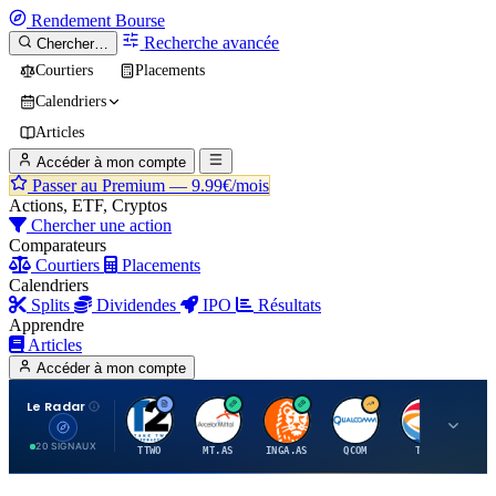
Rendement
Bourse
Recherche avancée
Chercher…
Courtiers
Placements
Calendriers
Articles
Accéder à mon compte
Passer au Premium —
9.99€/mois
Actions, ETF, Cryptos
Chercher une action
Comparateurs
Courtiers
Placements
Calendriers
Splits
Dividendes
IPO
Résultats
Apprendre
Articles
Accéder à mon compte
Le Radar
T
A
I
Q
T
20 SIGNAUX
TTWO
MT.AS
INGA.AS
QCOM
TTE
VK.