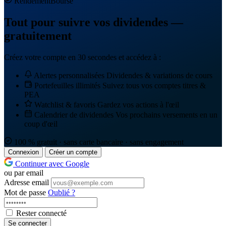
Rendement
Bourse
Tout pour suivre vos dividendes —
gratuitement
Créez votre compte en 30 secondes et accédez à :
Alertes personnalisées
Dividendes & variations de cours
Portefeuilles illimités
Suivez tous vos comptes titres &
PEA
Watchlist & favoris
Gardez vos actions à l'œil
Calendrier de dividendes
Vos prochains versements en un
coup d'œil
100 % gratuit · sans carte bancaire · sans engagement
Connexion
Créer un compte
Continuer avec Google
ou par email
Adresse email
Mot de passe
Oublié ?
Rester connecté
Se connecter