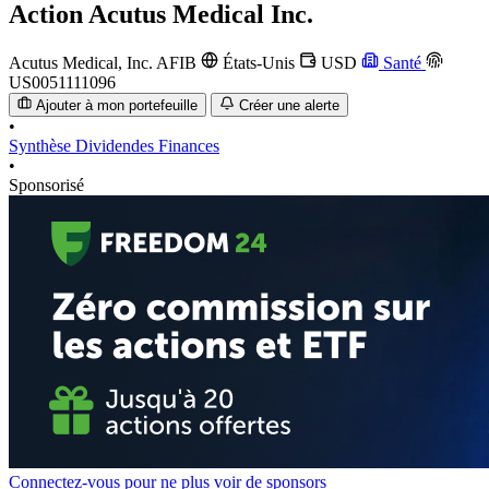
Action
Acutus Medical Inc.
Acutus Medical, Inc.
AFIB
États-Unis
USD
Santé
US0051111096
Ajouter à mon portefeuille
Créer une alerte
•
Synthèse
Dividendes
Finances
•
Sponsorisé
Connectez-vous pour ne plus voir de sponsors