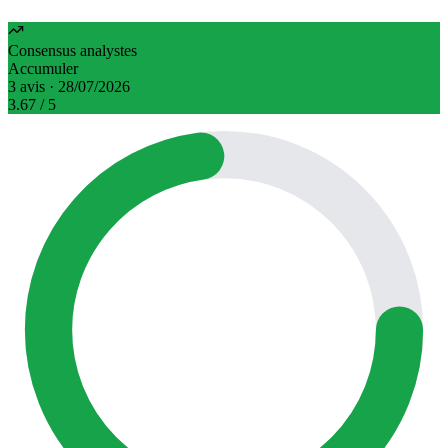
Consensus analystes
Accumuler
3 avis · 28/07/2026
3.67
/ 5