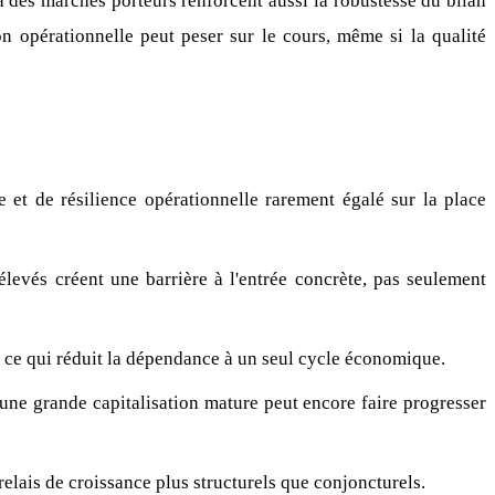
à des marchés porteurs renforcent aussi la robustesse du bilan
on opérationnelle peut peser sur le cours, même si la qualité
 et de résilience opérationnelle rarement égalé sur la place
 élevés créent une barrière à l'entrée concrète, pas seulement
gie, ce qui réduit la dépendance à un seul cycle économique.
ne grande capitalisation mature peut encore faire progresser
relais de croissance plus structurels que conjoncturels.