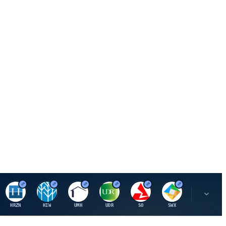
H
H
U
U
S
S
S
HRZN
HIW
UMH
UDR
SO
SWX
SIGI