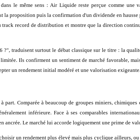
 dans le même sens : Air Liquide reste perçue comme une val
 est la proposition puis la confirmation d'un dividende en hauss
track record de distribution et montre que la direction contin
 ?", traduisent surtout le débat classique sur le titre : la qualit
limitée. Ils confirment un sentiment de marché favorable, mai
cepter un rendement initial modéré et une valorisation exigeante
e à part. Comparée à beaucoup de groupes miniers, chimiques o
 généralement inférieure. Face à ses comparables internationau
bien ancrée. Le marché lui accorde logiquement une prime de valo
: choisir un rendement plus élevé mais plus cyclique ailleurs, 