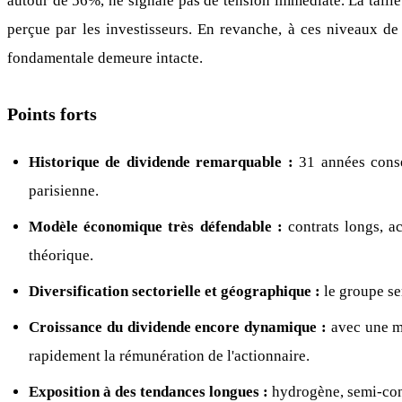
autour de 56%, ne signale pas de tension immédiate. La taille
perçue par les investisseurs. En revanche, à ces niveaux de 
fondamentale demeure intacte.
Points forts
Historique de dividende remarquable :
31 années conséc
parisienne.
Modèle économique très défendable :
contrats longs, ac
théorique.
Diversification sectorielle et géographique :
le groupe ser
Croissance du dividende encore dynamique :
avec une mo
rapidement la rémunération de l'actionnaire.
Exposition à des tendances longues :
hydrogène, semi-condu