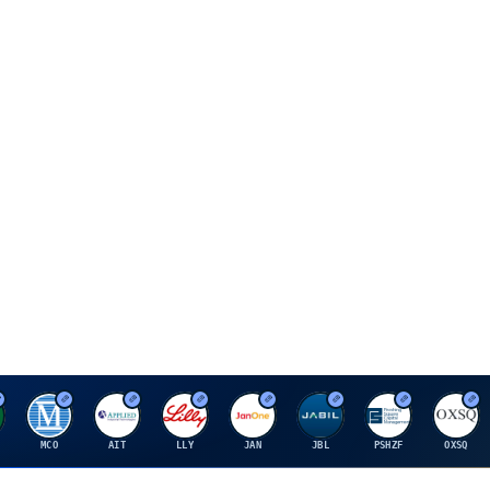
M
A
E
J
J
P
O
MCO
AIT
LLY
JAN
JBL
PSHZF
OXSQ