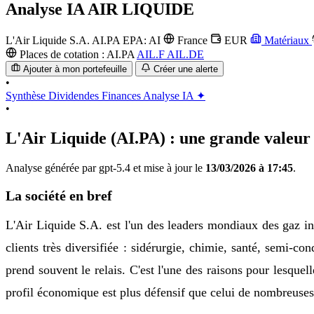
Analyse IA
AIR LIQUIDE
L'Air Liquide S.A.
AI.PA
EPA: AI
France
EUR
Matériaux
Places de cotation :
AI.PA
AIL.F
AIL.DE
Ajouter à mon portefeuille
Créer une alerte
•
Synthèse
Dividendes
Finances
Analyse IA ✦
•
L'Air Liquide (AI.PA) : une grande valeur 
Analyse générée par gpt-5.4 et mise à jour le
13/03/2026 à 17:45
.
La société en bref
L'Air Liquide S.A. est l'un des leaders mondiaux des gaz in
clients très diversifiée : sidérurgie, chimie, santé, semi-c
prend souvent le relais. C'est l'une des raisons pour lesqu
profil économique est plus défensif que celui de nombreuses