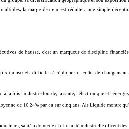
 du groupe, sa diversification géographique et son exposition 
multiples, la marge d'erreur est réduite : une simple décepti
utives de hausse, c'est un marqueur de discipline financière
tifs industriels difficiles à répliquer et coûts de changement
t à la fois l'industrie lourde, la santé, l'électronique et l'éner
yenne de 10,24% par an sur cinq ans, Air Liquide montre qu'u
cteurs, santé à domicile et efficacité industrielle offrent des 