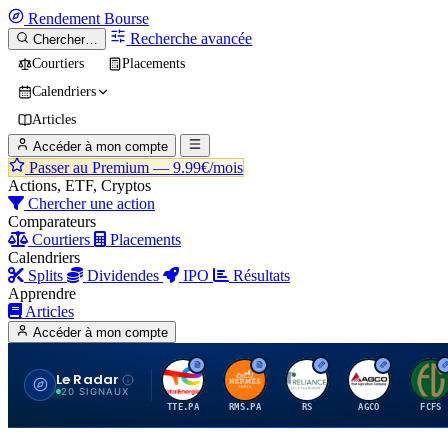
Rendement
Bourse
Recherche avancée
Chercher…
Courtiers
Placements
Calendriers
Articles
Accéder à mon compte
Passer au Premium —
9.99€/mois
Actions, ETF, Cryptos
Chercher une action
Comparateurs
Courtiers
Placements
Calendriers
Splits
Dividendes
IPO
Résultats
Apprendre
Articles
Accéder à mon compte
Le Radar
T
H
R
A
F
20 SIGNAUX
TTE.PA
RMS.PA
RS
AGCO
FCFS