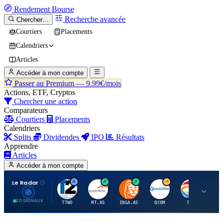
Rendement
Bourse
Recherche avancée
Chercher…
Courtiers
Placements
Calendriers
Articles
Accéder à mon compte
Passer au Premium —
9.99€/mois
Actions, ETF, Cryptos
Chercher une action
Comparateurs
Courtiers
Placements
Calendriers
Splits
Dividendes
IPO
Résultats
Apprendre
Articles
Accéder à mon compte
Le Radar
T
A
I
Q
T
20 SIGNAUX
TTWO
MT.AS
INGA.AS
QCOM
TTE
VK.