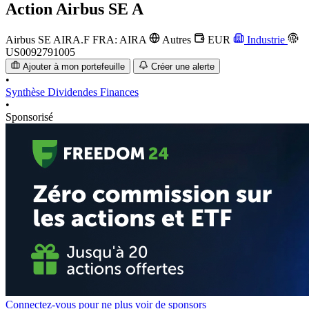
Action
Airbus SE A
Airbus SE
AIRA.F
FRA: AIRA
Autres
EUR
Industrie
US0092791005
Ajouter à mon portefeuille
Créer une alerte
•
Synthèse
Dividendes
Finances
•
Sponsorisé
Connectez-vous pour ne plus voir de sponsors