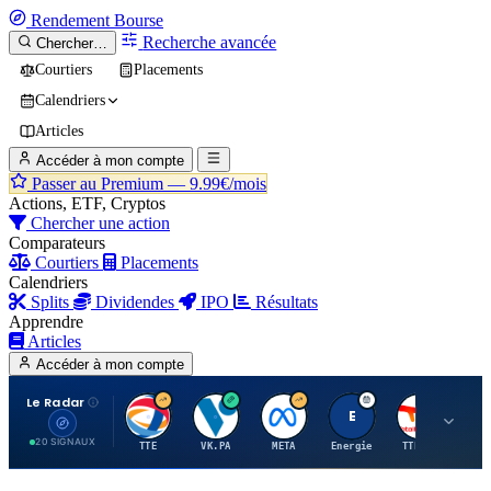
Rendement
Bourse
Recherche avancée
Chercher…
Courtiers
Placements
Calendriers
Articles
Accéder à mon compte
Passer au Premium —
9.99€/mois
Actions, ETF, Cryptos
Chercher une action
Comparateurs
Courtiers
Placements
Calendriers
Splits
Dividendes
IPO
Résultats
Apprendre
Articles
Accéder à mon compte
Le Radar
T
V
M
E
T
20 SIGNAUX
TTE
VK.PA
META
Energie
TTE.PA
RMS