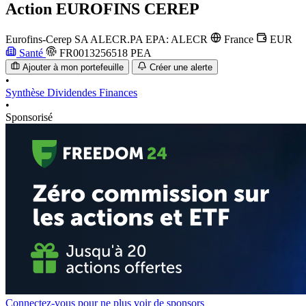
Action
EUROFINS CEREP
Eurofins-Cerep SA
ALECR.PA
EPA: ALECR
France
EUR
Santé
FR0013256518
PEA
Ajouter à mon portefeuille
Créer une alerte
•
Synthèse
Dividendes
Finances
•
Sponsorisé
Connectez-vous pour ne plus voir de sponsors