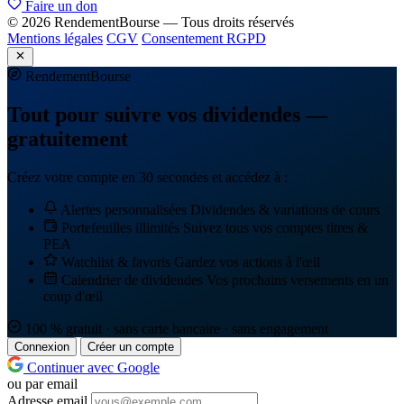
Faire un don
© 2026 RendementBourse — Tous droits réservés
Mentions légales
CGV
Consentement RGPD
Rendement
Bourse
Tout pour suivre vos dividendes —
gratuitement
Créez votre compte en 30 secondes et accédez à :
Alertes personnalisées
Dividendes & variations de cours
Portefeuilles illimités
Suivez tous vos comptes titres &
PEA
Watchlist & favoris
Gardez vos actions à l'œil
Calendrier de dividendes
Vos prochains versements en un
coup d'œil
100 % gratuit · sans carte bancaire · sans engagement
Connexion
Créer un compte
Continuer avec Google
ou par email
Adresse email