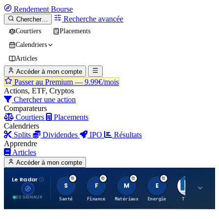
Rendement
Bourse
Recherche avancée
Chercher…
Courtiers
Placements
Calendriers
Articles
Accéder à mon compte
Passer au Premium —
9.99€/mois
Actions, ETF, Cryptos
Chercher une action
Comparateurs
Courtiers
Placements
Calendriers
Splits
Dividendes
IPO
Résultats
Apprendre
Articles
Accéder à mon compte
Le Radar
S
F
M
E
T
20 SIGNAUX
Santé
Finance
Matériaux
Energie
TTWO
MT.