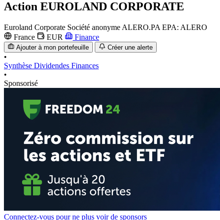
Action
EUROLAND CORPORATE
Euroland Corporate Société anonyme
ALERO.PA
EPA: ALERO
France
EUR
Finance
Ajouter à mon portefeuille
Créer une alerte
•
Synthèse
Dividendes
Finances
•
Sponsorisé
Connectez-vous pour ne plus voir de sponsors