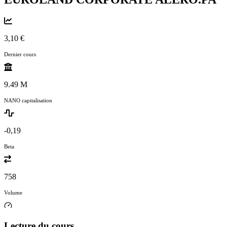
3,10 €
Dernier cours
9.49 M
NANO capitalisation
-0,19
Beta
758
Volume
Lecture du cours