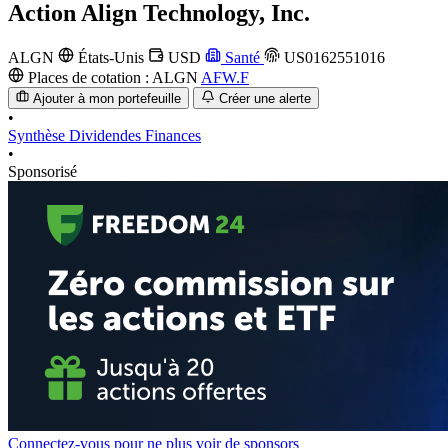
Action
Align Technology, Inc.
ALGN
États-Unis
USD
Santé
US0162551016
Places de cotation :
ALGN
AFW.F
Ajouter à mon portefeuille
Créer une alerte
•
Synthèse
Dividendes
Finances
•
Sponsorisé
Connectez-vous pour ne plus voir de sponsors