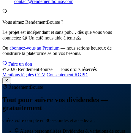
contact@rendementbourse.com
Vous aimez RendementBourse ?
Le projet est indépendant et sans pub… dès que vous vous
connectez 😉 Un café nous aide à tenir 🙏
Ou
abonnez-vous au Premium
— nous serions heureux de
construire la plateforme selon vos besoins.
Faire un don
© 2026 RendementBourse — Tous droits réservés
Mentions légales
CGV
Consentement RGPD
Rendement
Bourse
Tout pour suivre vos dividendes —
gratuitement
Créez votre compte en 30 secondes et accédez à :
Alertes personnalisées
Dividendes & variations de cours