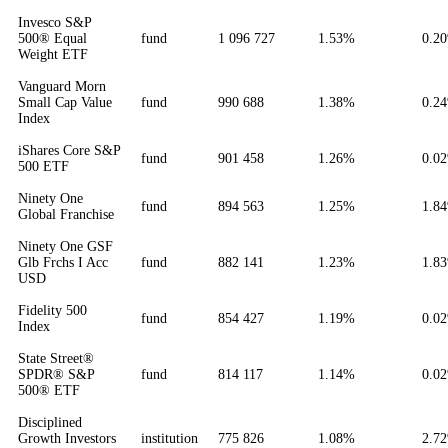
Invesco S&P
500® Equal
fund
1 096 727
1.53%
0.2
Weight ETF
Vanguard Morn
Small Cap Value
fund
990 688
1.38%
0.2
Index
iShares Core S&P
fund
901 458
1.26%
0.0
500 ETF
Ninety One
fund
894 563
1.25%
1.8
Global Franchise
Ninety One GSF
Glb Frchs I Acc
fund
882 141
1.23%
1.8
USD
Fidelity 500
fund
854 427
1.19%
0.0
Index
State Street®
SPDR® S&P
fund
814 117
1.14%
0.0
500® ETF
Disciplined
Growth Investors
institution
775 826
1.08%
2.7