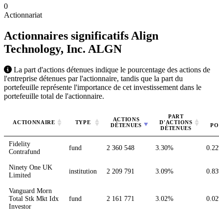
0
Actionnariat
Actionnaires significatifs Align
Technology, Inc.
ALGN
La part d'actions détenues indique le pourcentage des actions de
l'entreprise détenues par l'actionnaire, tandis que la part du
portefeuille représente l'importance de cet investissement dans le
portefeuille total de l'actionnaire.
PART
ACTIONS
ACTIONNAIRE
TYPE
D'ACTIONS
DÉTENUES
PO
DÉTENUES
Fidelity
fund
2 360 548
3.30%
0.2
Contrafund
Ninety One UK
institution
2 209 791
3.09%
0.8
Limited
Vanguard Morn
Total Stk Mkt Idx
fund
2 161 771
3.02%
0.0
Investor