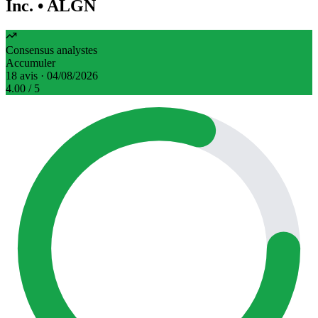
Inc.
• ALGN
Consensus analystes
Accumuler
18 avis · 04/08/2026
4.00
/ 5