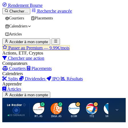
Rendement
Bourse
Recherche avancée
Chercher…
Courtiers
Placements
Calendriers
Articles
Accéder à mon compte
Passer au Premium —
9.99€/mois
Actions, ETF, Cryptos
Chercher une action
Comparateurs
Courtiers
Placements
Calendriers
Splits
Dividendes
IPO
Résultats
Apprendre
Articles
Accéder à mon compte
Le Radar
A
I
Q
T
V
20 SIGNAUX
MT.AS
INGA.AS
QCOM
TTE
VK.PA
ME