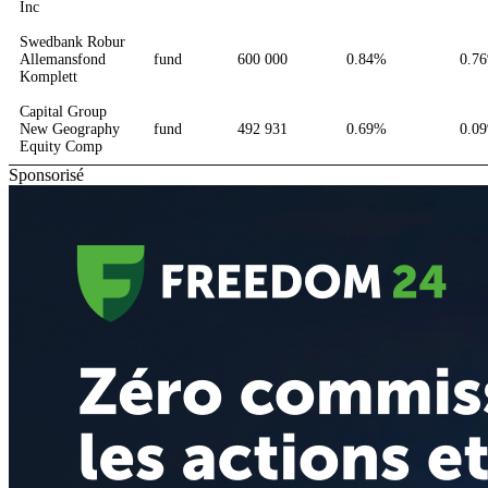
Inc
Swedbank Robur
Allemansfond
fund
600 000
0.84%
0.7
Komplett
Capital Group
New Geography
fund
492 931
0.69%
0.0
Equity Comp
Sponsorisé