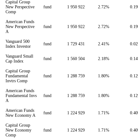
Capital Group
New Perspective
fund
1 950 922
2.72%
0.1
Comp
American Funds
New Perspective
fund
1 950 922
2.72%
0.1
A
Vanguard 500
fund
1 729 431
2.41%
0.0
Index Investor
Vanguard Small
fund
1 560 504
2.18%
0.1
Cap Index
Capital Group
Fundamental
fund
1 288 759
1.80%
0.1
Invtrs Comp
American Funds
Fundamental Invs
fund
1 288 759
1.80%
0.1
A
American Funds
fund
1 224 929
1.71%
0.4
New Economy A
Capital Group
New Economy
fund
1 224 929
1.71%
0.4
Comp