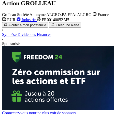
Action
GROLLEAU
Grolleau Société Anonyme
ALGRO.PA
EPA: ALGRO
France
EUR
Industrie
FR0014005ZM5
Ajouter à mon portefeuille
Créer une alerte
•
Synthèse
Dividendes
Finances
•
Sponsorisé
Connectez-vous pour ne plus voir de sponsors