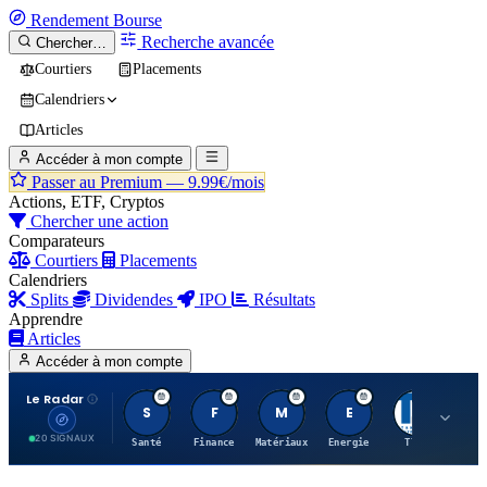
Rendement
Bourse
Recherche avancée
Chercher…
Courtiers
Placements
Calendriers
Articles
Accéder à mon compte
Passer au Premium —
9.99€/mois
Actions, ETF, Cryptos
Chercher une action
Comparateurs
Courtiers
Placements
Calendriers
Splits
Dividendes
IPO
Résultats
Apprendre
Articles
Accéder à mon compte
Le Radar
S
F
M
E
T
20 SIGNAUX
Santé
Finance
Matériaux
Energie
TTWO
MT.