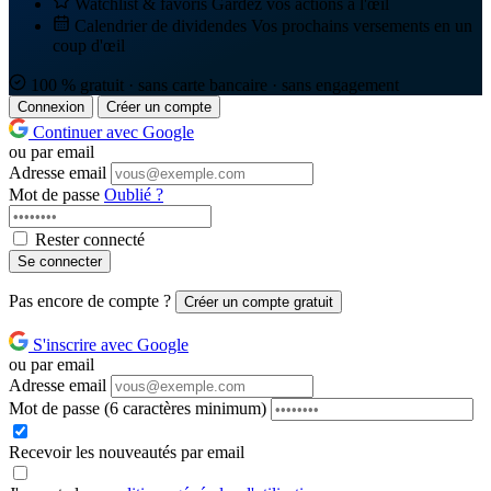
Watchlist & favoris
Gardez vos actions à l'œil
Calendrier de dividendes
Vos prochains versements en un
coup d'œil
100 % gratuit · sans carte bancaire · sans engagement
Connexion
Créer un compte
Continuer avec Google
ou par email
Adresse email
Mot de passe
Oublié ?
Rester connecté
Se connecter
Pas encore de compte ?
Créer un compte gratuit
S'inscrire avec Google
ou par email
Adresse email
Mot de passe
(6 caractères minimum)
Recevoir les nouveautés par email