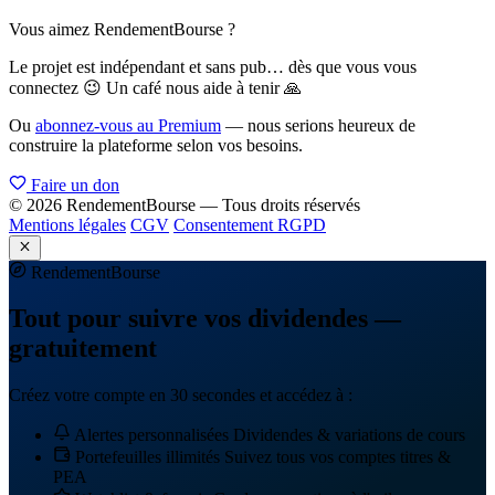
Vous aimez RendementBourse ?
Le projet est indépendant et sans pub… dès que vous vous
connectez 😉 Un café nous aide à tenir 🙏
Ou
abonnez-vous au Premium
— nous serions heureux de
construire la plateforme selon vos besoins.
Faire un don
© 2026 RendementBourse — Tous droits réservés
Mentions légales
CGV
Consentement RGPD
Rendement
Bourse
Tout pour suivre vos dividendes —
gratuitement
Créez votre compte en 30 secondes et accédez à :
Alertes personnalisées
Dividendes & variations de cours
Portefeuilles illimités
Suivez tous vos comptes titres &
PEA