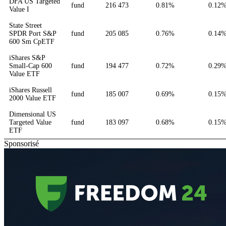
DFA US Targeted
fund
216 473
0.81%
0.12
Value I
State Street
SPDR Port S&P
fund
205 085
0.76%
0.14
600 Sm CpETF
iShares S&P
Small-Cap 600
fund
194 477
0.72%
0.29
Value ETF
iShares Russell
fund
185 007
0.69%
0.15
2000 Value ETF
Dimensional US
Targeted Value
fund
183 097
0.68%
0.15
ETF
Sponsorisé