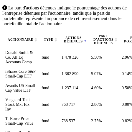
La part d'actions détenues indique le pourcentage des actions de
l'entreprise détenues par l'actionnaire, tandis que la part du
portefeuille représente l'importance de cet investissement dans le
portefeuille total de l'actionnaire.
PART
ACTIONS
ACTIONNAIRE
TYPE
D'ACTIONS
DÉTENUES
POR
DÉTENUES
Donald Smith &
Co. All Eq
fund
1 478 326
5.50%
2.96
Accounts Comp
iShares Core S&P
fund
1 362 890
5.07%
0.14
Small-Cap ETF
Avantis US Small
fund
1 237 114
4.60%
0.50
Cap Value ETF
Vanguard Total
Stock Mkt Idx
fund
768 717
2.86%
0.00
Inv
T. Rowe Price
fund
738 537
2.75%
0.82
Small-Cap Value