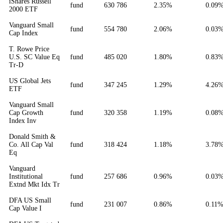
iShares Russell
fund
630 786
2.35%
0.09
2000 ETF
Vanguard Small
fund
554 780
2.06%
0.03
Cap Index
T. Rowe Price
U.S. SC Value Eq
fund
485 020
1.80%
0.83
Tr-D
US Global Jets
fund
347 245
1.29%
4.26
ETF
Vanguard Small
Cap Growth
fund
320 358
1.19%
0.08
Index Inv
Donald Smith &
Co. All Cap Val
fund
318 424
1.18%
3.78
Eq
Vanguard
Institutional
fund
257 686
0.96%
0.03
Extnd Mkt Idx Tr
DFA US Small
fund
231 007
0.86%
0.11
Cap Value I