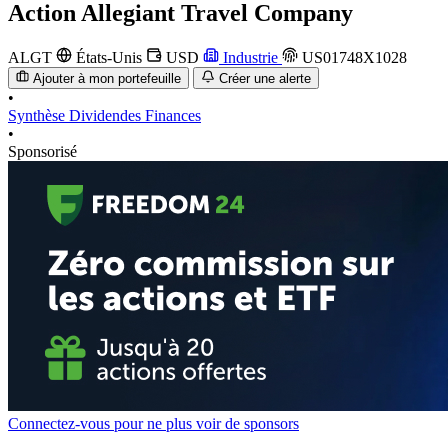
Action
Allegiant Travel Company
ALGT
États-Unis
USD
Industrie
US01748X1028
Ajouter à mon portefeuille
Créer une alerte
•
Synthèse
Dividendes
Finances
•
Sponsorisé
Connectez-vous pour ne plus voir de sponsors