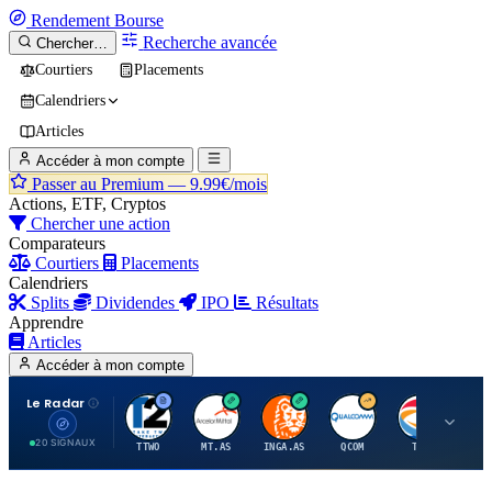
Rendement
Bourse
Recherche avancée
Chercher…
Courtiers
Placements
Calendriers
Articles
Accéder à mon compte
Passer au Premium —
9.99€/mois
Actions, ETF, Cryptos
Chercher une action
Comparateurs
Courtiers
Placements
Calendriers
Splits
Dividendes
IPO
Résultats
Apprendre
Articles
Accéder à mon compte
Le Radar
T
A
I
Q
T
20 SIGNAUX
TTWO
MT.AS
INGA.AS
QCOM
TTE
VK.