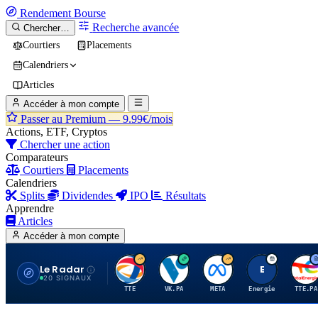
Rendement
Bourse
Recherche avancée
Chercher…
Courtiers
Placements
Calendriers
Articles
Accéder à mon compte
Passer au Premium —
9.99€/mois
Actions, ETF, Cryptos
Chercher une action
Comparateurs
Courtiers
Placements
Calendriers
Splits
Dividendes
IPO
Résultats
Apprendre
Articles
Accéder à mon compte
Le Radar
T
V
M
E
T
20 SIGNAUX
TTE
VK.PA
META
Energie
TTE.PA