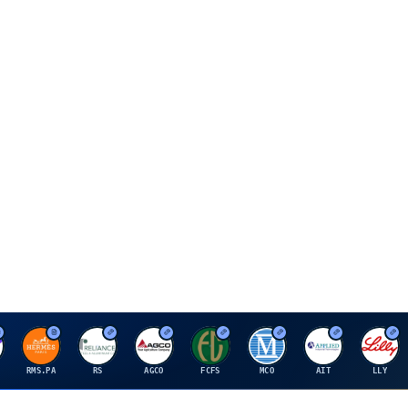
H
R
A
F
M
A
E
RMS.PA
RS
AGCO
FCFS
MCO
AIT
LLY