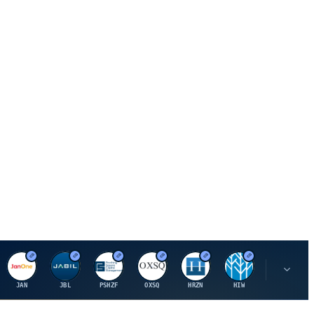
J
J
P
O
H
H
U
JAN
JBL
PSHZF
OXSQ
HRZN
HIW
UMH