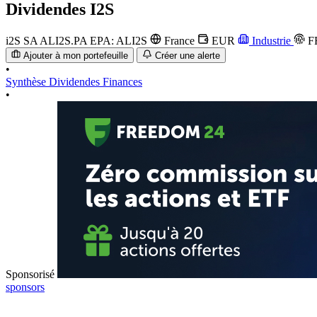
Dividendes
I2S
i2S SA
ALI2S.PA
EPA: ALI2S
France
EUR
Industrie
F
Ajouter à mon portefeuille
Créer une alerte
•
Synthèse
Dividendes
Finances
•
Sponsorisé
sponsors