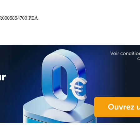
R0005854700
PEA