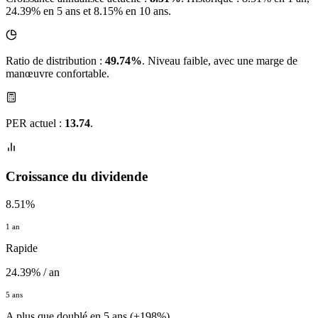
24.39% en 5 ans et 8.15% en 10 ans.
Ratio de distribution :
49.74%
. Niveau faible, avec une marge de
manœuvre confortable.
PER actuel :
13.74
.
Croissance du dividende
8.51%
1 an
Rapide
24.39% / an
5 ans
A plus que doublé en 5 ans (+198%)