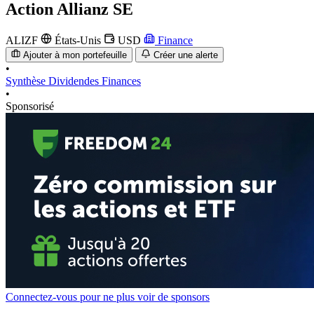
Action
Allianz SE
ALIZF
États-Unis
USD
Finance
Ajouter à mon portefeuille
Créer une alerte
•
Synthèse
Dividendes
Finances
•
Sponsorisé
Connectez-vous pour ne plus voir de sponsors