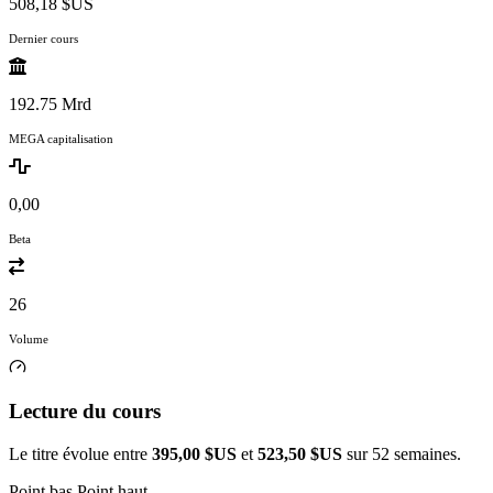
508,18 $US
Dernier cours
192.75 Mrd
MEGA capitalisation
0,00
Beta
26
Volume
Lecture du cours
Le titre évolue entre
395,00 $US
et
523,50 $US
sur 52 semaines.
Point bas
Point haut