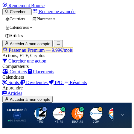
Rendement
Bourse
Recherche avancée
Chercher…
Courtiers
Placements
Calendriers
Articles
Accéder à mon compte
Passer au Premium —
9.99€/mois
Actions, ETF, Cryptos
Chercher une action
Comparateurs
Courtiers
Placements
Calendriers
Splits
Dividendes
IPO
Résultats
Apprendre
Articles
Accéder à mon compte
Le Radar
T
A
I
Q
T
20 SIGNAUX
TTWO
MT.AS
INGA.AS
QCOM
TTE
VK.