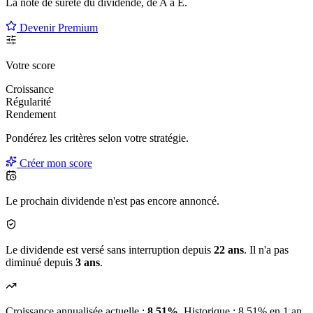
La note de sûreté du dividende, de
A à E
.
Devenir Premium
Votre score
Croissance
Régularité
Rendement
Pondérez les critères selon
votre
stratégie.
Créer mon score
Le prochain dividende n'est pas encore annoncé.
Le dividende est versé sans interruption depuis
22 ans
. Il n'a pas
diminué depuis
3 ans
.
Croissance annualisée actuelle :
8.51%
.
Historique : 8.51% en 1 an,