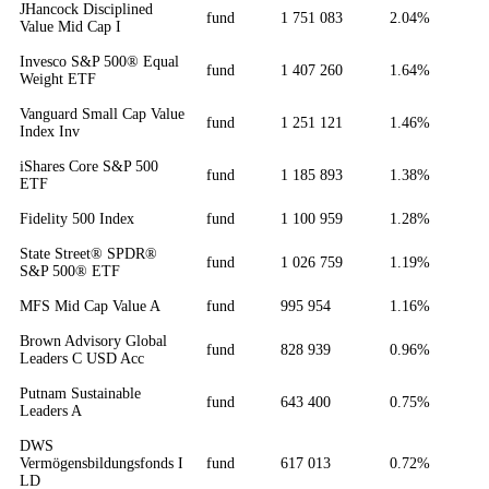
JHancock Disciplined
fund
1 751 083
2.04%
Value Mid Cap I
Invesco S&P 500® Equal
fund
1 407 260
1.64%
Weight ETF
Vanguard Small Cap Value
fund
1 251 121
1.46%
Index Inv
iShares Core S&P 500
fund
1 185 893
1.38%
ETF
Fidelity 500 Index
fund
1 100 959
1.28%
State Street® SPDR®
fund
1 026 759
1.19%
S&P 500® ETF
MFS Mid Cap Value A
fund
995 954
1.16%
Brown Advisory Global
fund
828 939
0.96%
Leaders C USD Acc
Putnam Sustainable
fund
643 400
0.75%
Leaders A
DWS
Vermögensbildungsfonds I
fund
617 013
0.72%
LD