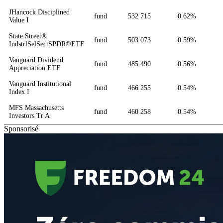
JHancock Disciplined
fund
532 715
0.62%
Value I
State Street®
fund
503 073
0.59%
IndstrlSelSectSPDR®ETF
Vanguard Dividend
fund
485 490
0.56%
Appreciation ETF
Vanguard Institutional
fund
466 255
0.54%
Index I
MFS Massachusetts
fund
460 258
0.54%
Investors Tr A
Sponsorisé