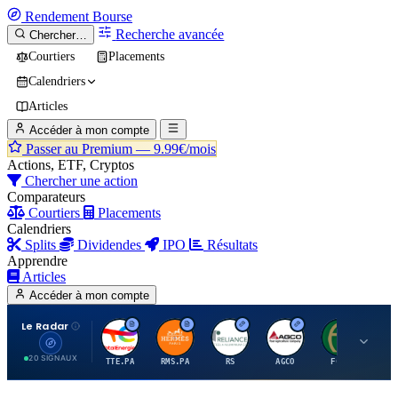
Rendement
Bourse
Recherche avancée
Chercher…
Courtiers
Placements
Calendriers
Articles
Accéder à mon compte
Passer au Premium —
9.99€/mois
Actions, ETF, Cryptos
Chercher une action
Comparateurs
Courtiers
Placements
Calendriers
Splits
Dividendes
IPO
Résultats
Apprendre
Articles
Accéder à mon compte
Le Radar
T
H
R
A
F
20 SIGNAUX
TTE.PA
RMS.PA
RS
AGCO
FCFS
MC