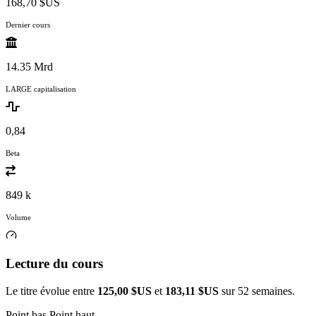
168,70 $US
Dernier cours
14.35 Mrd
LARGE capitalisation
0,84
Beta
849 k
Volume
Lecture du cours
Le titre évolue entre
125,00 $US
et
183,11 $US
sur 52 semaines.
Point bas
Point haut