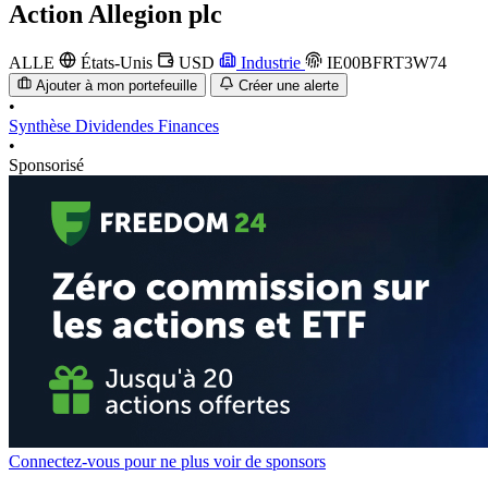
Action
Allegion plc
ALLE
États-Unis
USD
Industrie
IE00BFRT3W74
Ajouter à mon portefeuille
Créer une alerte
•
Synthèse
Dividendes
Finances
•
Sponsorisé
Connectez-vous pour ne plus voir de sponsors