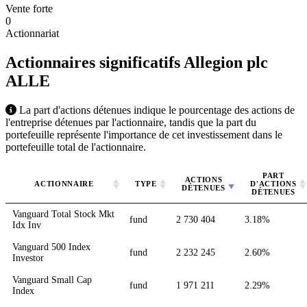
Vente forte
0
Actionnariat
Actionnaires significatifs Allegion plc
ALLE
La part d'actions détenues indique le pourcentage des actions de
l'entreprise détenues par l'actionnaire, tandis que la part du
portefeuille représente l'importance de cet investissement dans le
portefeuille total de l'actionnaire.
PART
ACTIONS
ACTIONNAIRE
TYPE
D'ACTIONS
DÉTENUES
DÉTENUES
Vanguard Total Stock Mkt
fund
2 730 404
3.18%
Idx Inv
Vanguard 500 Index
fund
2 232 245
2.60%
Investor
Vanguard Small Cap
fund
1 971 211
2.29%
Index