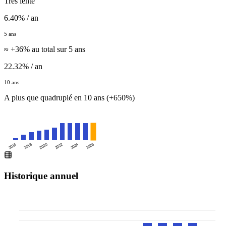
Très lente
6.40% / an
5 ans
≈ +36% au total sur 5 ans
22.32% / an
10 ans
A plus que quadruplé en 10 ans (+650%)
2016
2020
2024
2018
2022
2026
Historique annuel