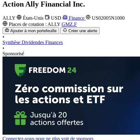
Action
Ally Financial Inc.
ALLY
États-Unis
USD
Finance
US02005N1000
Places de cotation :
ALLY
GMZ.F
Ajouter à mon portefeuille
Créer une alerte
•
Synthèse
Dividendes
Finances
•
Sponsorisé
Connectez-vous pour ne plus voir de sponsors