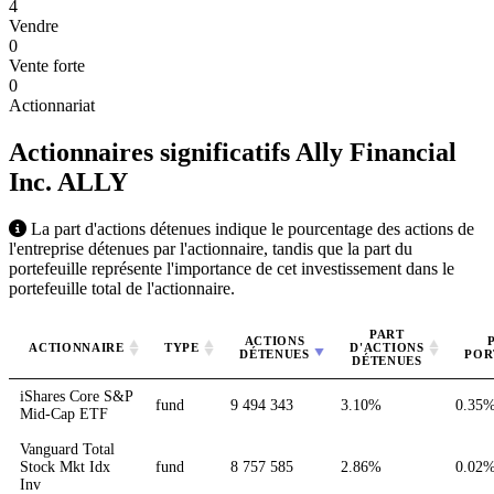
4
Vendre
0
Vente forte
0
Actionnariat
Actionnaires significatifs Ally Financial
Inc.
ALLY
La part d'actions détenues indique le pourcentage des actions de
l'entreprise détenues par l'actionnaire, tandis que la part du
portefeuille représente l'importance de cet investissement dans le
portefeuille total de l'actionnaire.
PART
ACTIONS
ACTIONNAIRE
TYPE
D'ACTIONS
DÉTENUES
POR
DÉTENUES
iShares Core S&P
fund
9 494 343
3.10%
0.35
Mid-Cap ETF
Vanguard Total
Stock Mkt Idx
fund
8 757 585
2.86%
0.02
Inv