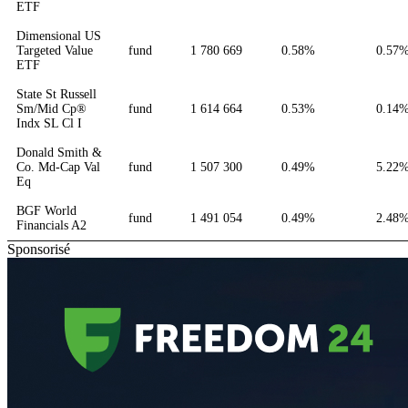
ETF
Dimensional US
Targeted Value
fund
1 780 669
0.58%
0.57
ETF
State St Russell
Sm/Mid Cp®
fund
1 614 664
0.53%
0.14
Indx SL Cl I
Donald Smith &
Co. Md-Cap Val
fund
1 507 300
0.49%
5.22
Eq
BGF World
fund
1 491 054
0.49%
2.48
Financials A2
Sponsorisé