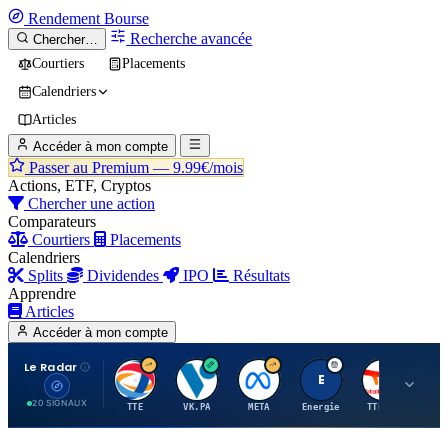
Rendement
Bourse
Recherche avancée
Chercher…
Courtiers
Placements
Calendriers
Articles
Accéder à mon compte
Passer au Premium —
9.99€/mois
Actions, ETF, Cryptos
Chercher une action
Comparateurs
Courtiers
Placements
Calendriers
Splits
Dividendes
IPO
Résultats
Apprendre
Articles
Accéder à mon compte
Le Radar
T
V
M
E
T
20 SIGNAUX
TTE
VK.PA
META
Energie
TTE.PA
RMS