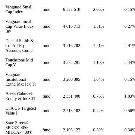
Vanguard Small
fund
6 327 618
2.06%
0.15
Cap Index
Vanguard Small
Cap Value Index
fund
4 016 713
1.31%
0.27
Inv
Donald Smith &
Co. All Eq
fund
3 716 782
1.21%
2.91
Accounts Comp
Touchstone Mid
fund
3 375 291
1.10%
3.44
Cap Y
Vanguard
Institutional
fund
3 200 305
1.04%
0.15
Extnd Mkt Idx Tr
Harris Oakmark
fund
2 331 400
0.76%
1.83
Equity & Inc CIT
DFA US Targeted
fund
2 213 182
0.72%
0.56
Value I
State Street®
SPDR® S&P
fund
2 103 122
0.69%
0.34
MIDCAP 400®