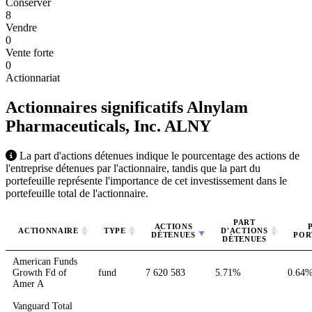
Conserver
8
Vendre
0
Vente forte
0
Actionnariat
Actionnaires significatifs Alnylam
Pharmaceuticals, Inc.
ALNY
La part d'actions détenues indique le pourcentage des actions de
l'entreprise détenues par l'actionnaire, tandis que la part du
portefeuille représente l'importance de cet investissement dans le
portefeuille total de l'actionnaire.
PART
ACTIONS
ACTIONNAIRE
TYPE
D'ACTIONS
DÉTENUES
POR
DÉTENUES
American Funds
Growth Fd of
fund
7 620 583
5.71%
0.64
Amer A
Vanguard Total