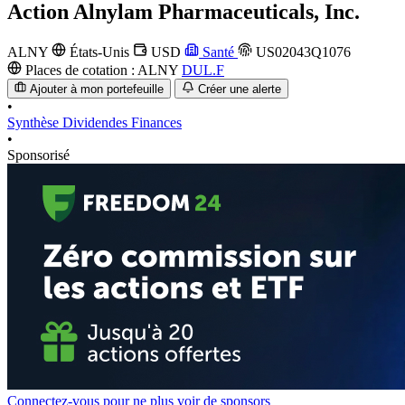
Action
Alnylam Pharmaceuticals, Inc.
ALNY
États-Unis
USD
Santé
US02043Q1076
Places de cotation :
ALNY
DUL.F
Ajouter à mon portefeuille
Créer une alerte
•
Synthèse
Dividendes
Finances
•
Sponsorisé
Connectez-vous pour ne plus voir de sponsors