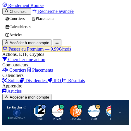
Rendement
Bourse
Recherche avancée
Chercher…
Courtiers
Placements
Calendriers
Articles
Accéder à mon compte
Passer au Premium —
9.99€/mois
Actions, ETF, Cryptos
Chercher une action
Comparateurs
Courtiers
Placements
Calendriers
Splits
Dividendes
IPO
Résultats
Apprendre
Articles
Accéder à mon compte
Le Radar
T
A
I
Q
T
20 SIGNAUX
TTWO
MT.AS
INGA.AS
QCOM
TTE
VK.