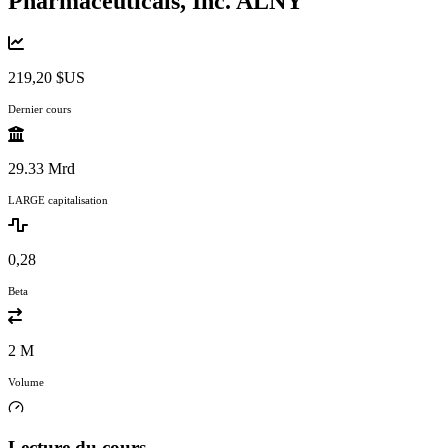
Pharmaceuticals, Inc.
ALNY
219,20 $US
Dernier cours
29.33 Mrd
LARGE capitalisation
0,28
Beta
2 M
Volume
Lecture du cours