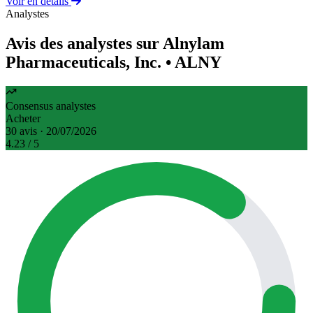
Voir en détails
Analystes
Avis des analystes sur Alnylam
Pharmaceuticals, Inc.
• ALNY
Consensus analystes
Acheter
30 avis · 20/07/2026
4.23
/ 5