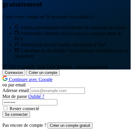
gratuitement
Créez votre compte en 30 secondes et accédez à :
Alertes personnalisées
Dividendes & variations de cours
Portefeuilles illimités
Suivez tous vos comptes titres &
PEA
Watchlist & favoris
Gardez vos actions à l'œil
Calendrier de dividendes
Vos prochains versements en un
coup d'œil
100 % gratuit · sans carte bancaire · sans engagement
Connexion
Créer un compte
Continuer avec Google
ou par email
Adresse email
Mot de passe
Oublié ?
Rester connecté
Se connecter
Pas encore de compte ?
Créer un compte gratuit