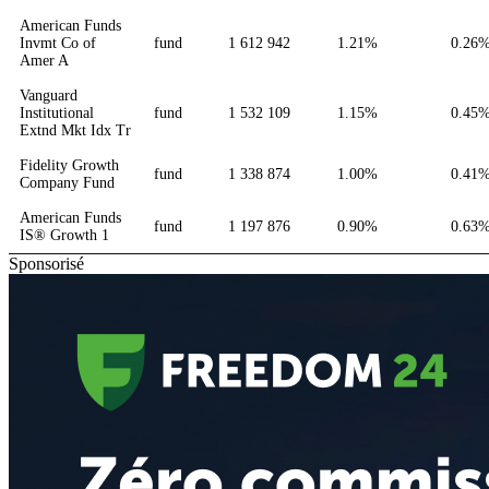
American Funds
Invmt Co of
fund
1 612 942
1.21%
0.26
Amer A
Vanguard
Institutional
fund
1 532 109
1.15%
0.45
Extnd Mkt Idx Tr
Fidelity Growth
fund
1 338 874
1.00%
0.41
Company Fund
American Funds
fund
1 197 876
0.90%
0.63
IS® Growth 1
Sponsorisé