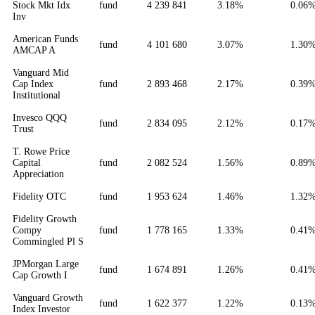
Stock Mkt Idx
fund
4 239 841
3.18%
0.06
Inv
American Funds
fund
4 101 680
3.07%
1.30
AMCAP A
Vanguard Mid
Cap Index
fund
2 893 468
2.17%
0.39
Institutional
Invesco QQQ
fund
2 834 095
2.12%
0.17
Trust
T. Rowe Price
Capital
fund
2 082 524
1.56%
0.89
Appreciation
Fidelity OTC
fund
1 953 624
1.46%
1.32
Fidelity Growth
Compy
fund
1 778 165
1.33%
0.41
Commingled Pl S
JPMorgan Large
fund
1 674 891
1.26%
0.41
Cap Growth I
Vanguard Growth
fund
1 622 377
1.22%
0.13
Index Investor