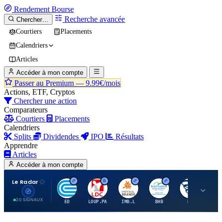
Rendement
Bourse
Recherche avancée
Chercher…
Courtiers
Placements
Calendriers
Articles
Accéder à mon compte
Passer au Premium —
9.99€/mois
Actions, ETF, Cryptos
Chercher une action
Comparateurs
Courtiers
Placements
Calendriers
Splits
Dividendes
IPO
Résultats
Apprendre
Articles
Accéder à mon compte
Le Radar
C
L
I
B
B
20 SIGNAUX
ED
LOUP.PA
IMB.L
BHB
BC
CN