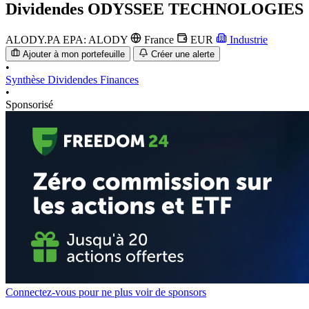
Dividendes
ODYSSEE TECHNOLOGIES
ALODY.PA
EPA: ALODY
France
EUR
Industrie
Ajouter à mon portefeuille
Créer une alerte
•
Synthèse
Dividendes
Finances
•
Sponsorisé
Connectez-vous pour ne plus voir de sponsors