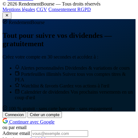
© 2026 RendementBourse — Tous droits réservés
Mentions légales
CGV
Consentement RGPD
Rendement
Bourse
Tout pour suivre vos dividendes —
gratuitement
Créez votre compte en 30 secondes et accédez à :
Alertes personnalisées
Dividendes & variations de cours
Portefeuilles illimités
Suivez tous vos comptes titres &
PEA
Watchlist & favoris
Gardez vos actions à l'œil
Calendrier de dividendes
Vos prochains versements en un
coup d'œil
100 % gratuit · sans carte bancaire · sans engagement
Connexion
Créer un compte
Continuer avec Google
ou par email
Adresse email