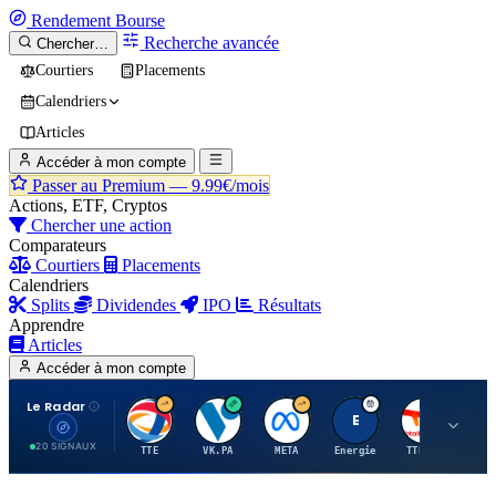
Rendement
Bourse
Recherche avancée
Chercher…
Courtiers
Placements
Calendriers
Articles
Accéder à mon compte
Passer au Premium —
9.99€/mois
Actions, ETF, Cryptos
Chercher une action
Comparateurs
Courtiers
Placements
Calendriers
Splits
Dividendes
IPO
Résultats
Apprendre
Articles
Accéder à mon compte
Le Radar
T
V
M
E
T
20 SIGNAUX
TTE
VK.PA
META
Energie
TTE.PA
RMS