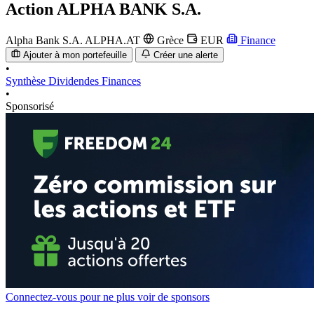
Action
ALPHA BANK S.A.
Alpha Bank S.A.
ALPHA.AT
Grèce
EUR
Finance
Ajouter à mon portefeuille
Créer une alerte
•
Synthèse
Dividendes
Finances
•
Sponsorisé
Connectez-vous pour ne plus voir de sponsors