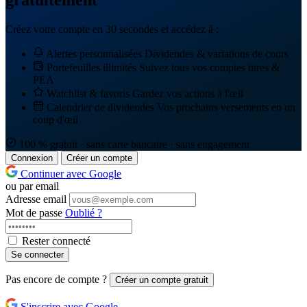
gratuitement
Créez votre compte en 30 secondes et accédez à :
Alertes personnalisées
Dividendes & variations de cours
Portefeuilles illimités
Suivez tous vos comptes titres &
PEA
Watchlist & favoris
Gardez vos actions à l'œil
Calendrier de dividendes
Vos prochains versements en un
coup d'œil
100 % gratuit · sans carte bancaire · sans engagement
Connexion
Créer un compte
Continuer avec Google
ou par email
Adresse email
Mot de passe
Oublié ?
Rester connecté
Se connecter
Pas encore de compte ?
Créer un compte gratuit
S'inscrire avec Google