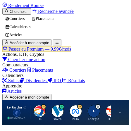
Rendement
Bourse
Recherche avancée
Chercher…
Courtiers
Placements
Calendriers
Articles
Accéder à mon compte
Passer au Premium —
9.99€/mois
Actions, ETF, Cryptos
Chercher une action
Comparateurs
Courtiers
Placements
Calendriers
Splits
Dividendes
IPO
Résultats
Apprendre
Articles
Accéder à mon compte
Le Radar
T
V
M
E
T
20 SIGNAUX
TTE
VK.PA
META
Energie
TTE.PA
RMS