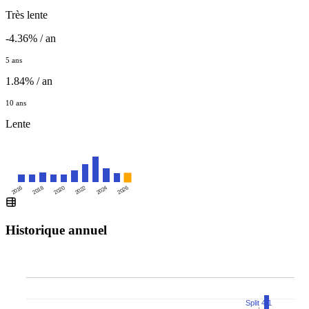
Très lente
-4.36% / an
5 ans
1.84% / an
10 ans
Lente
2016
2020
2024
2018
2022
2026
Historique annuel
Split 4:1