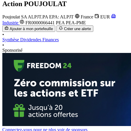
Action
POUJOULAT
Poujoulat SA
ALPJT.PA
EPA: ALPJT
France
EUR
Industrie
FR0000066441
PEA
PEA-PME
Ajouter à mon portefeuille
Créer une alerte
•
Synthèse
Dividendes
Finances
•
Sponsorisé
Connectez-vous pour ne plus voir de sponsors