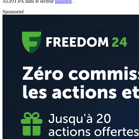
ALPJT.PA
dans le secteur
Industrie
.
Sponsorisé