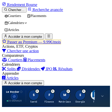
Rendement
Bourse
Recherche avancée
Chercher…
Courtiers
Placements
Calendriers
Articles
Accéder à mon compte
Passer au Premium —
9.99€/mois
Actions, ETF, Cryptos
Chercher une action
Comparateurs
Courtiers
Placements
Calendriers
Splits
Dividendes
IPO
Résultats
Apprendre
Articles
Accéder à mon compte
Le Radar
S
F
M
E
T
20 SIGNAUX
Santé
Finance
Matériaux
Energie
TTWO
MT.