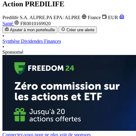
Action
PREDILIFE
Predilife S.A.
ALPRE.PA
EPA: ALPRE
France
EUR
Santé
FR0010169920
Ajouter à mon portefeuille
Créer une alerte
•
Synthèse
Dividendes
Finances
•
Sponsorisé
Connectez-vous pour ne plus voir de sponsors