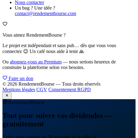
Nous contacter
Un bug ? Une idée ?
contact@rendementbourse.com
Vous aimez RendementBourse ?
Le projet est indépendant et sans pub… dès que vous vous
connectez 😉 Un café nous aide à tenir 🙏
Ou
abonnez-vous au Premium
— nous serions heureux de
construire la plateforme selon vos besoins.
Faire un don
© 2026 RendementBourse — Tous droits réservés
Mentions légales
CGV
Consentement RGPD
Rendement
Bourse
Tout pour suivre vos dividendes —
gratuitement
Créez votre compte en 30 secondes et accédez à :