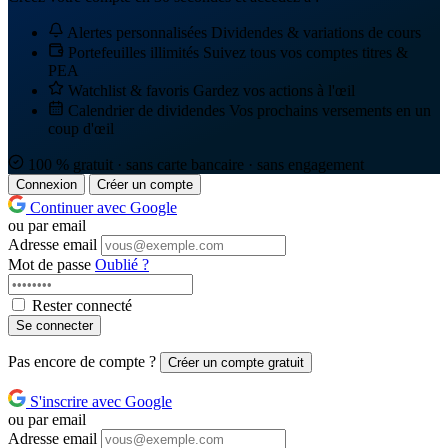
Alertes personnalisées
Dividendes & variations de cours
Portefeuilles illimités
Suivez tous vos comptes titres &
PEA
Watchlist & favoris
Gardez vos actions à l'œil
Calendrier de dividendes
Vos prochains versements en un
coup d'œil
100 % gratuit · sans carte bancaire · sans engagement
Connexion
Créer un compte
Continuer avec Google
ou par email
Adresse email
Mot de passe
Oublié ?
Rester connecté
Se connecter
Pas encore de compte ?
Créer un compte gratuit
S'inscrire avec Google
ou par email
Adresse email