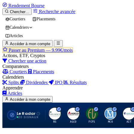
Rendement
Bourse
Recherche avancée
Chercher…
Courtiers
Placements
Calendriers
Articles
Accéder à mon compte
Passer au Premium —
9.99€/mois
Actions, ETF, Cryptos
Chercher une action
Comparateurs
Courtiers
Placements
Calendriers
Splits
Dividendes
IPO
Résultats
Apprendre
Articles
Accéder à mon compte
Le Radar
R
A
F
M
A
20 SIGNAUX
RS
AGCO
FCFS
MCO
AIT