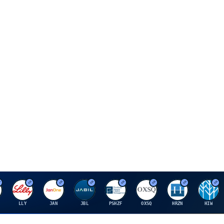
E
J
J
P
O
H
H
LLY
JAN
JBL
PSHZF
OXSQ
HRZN
HIW