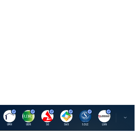
U
U
S
S
S
L
R
UMH
UDR
SO
SWX
SIGI
LNN
ROK