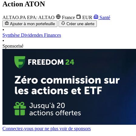
Action
ATON
ALTAO.PA
EPA: ALTAO
France
EUR
Santé
Ajouter à mon portefeuille
Créer une alerte
•
Synthèse
Dividendes
Finances
•
Sponsorisé
Connectez-vous pour ne plus voir de sponsors