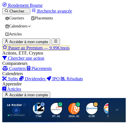
Rendement
Bourse
Recherche avancée
Chercher…
Courtiers
Placements
Calendriers
Articles
Accéder à mon compte
Passer au Premium —
9.99€/mois
Actions, ETF, Cryptos
Chercher une action
Comparateurs
Courtiers
Placements
Calendriers
Splits
Dividendes
IPO
Résultats
Apprendre
Articles
Accéder à mon compte
Le Radar
T
A
I
Q
T
20 SIGNAUX
TTWO
MT.AS
INGA.AS
QCOM
TTE
VK.