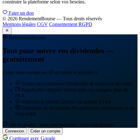
construire la plateforme selon vos besoins.
Faire un don
© 2026 RendementBourse — Tous droits réservés
Mentions légales
CGV
Consentement RGPD
Rendement
Bourse
Tout pour suivre vos dividendes —
gratuitement
Créez votre compte en 30 secondes et accédez à :
Alertes personnalisées
Dividendes & variations de cours
Portefeuilles illimités
Suivez tous vos comptes titres &
PEA
Watchlist & favoris
Gardez vos actions à l'œil
Calendrier de dividendes
Vos prochains versements en un
coup d'œil
100 % gratuit · sans carte bancaire · sans engagement
Connexion
Créer un compte
Continuer avec Google