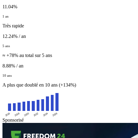
11.04%
1 an
Très rapide
12.24% / an
5 ans
≈ +78% au total sur 5 ans
8.88% / an
10 ans
A plus que doublé en 10 ans (+134%)
2016
2020
2024
2018
2022
2026
Sponsorisé