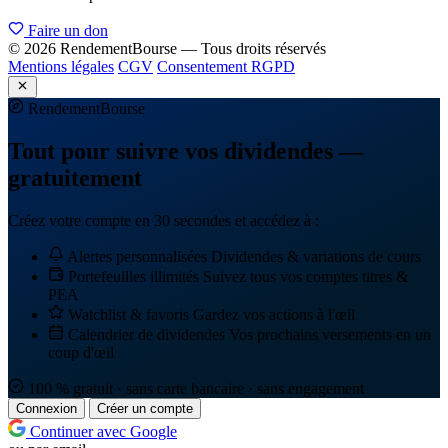
Faire un don
© 2026 RendementBourse — Tous droits réservés
Mentions légales
CGV
Consentement RGPD
Rendement
Bourse
Tout pour suivre vos dividendes —
gratuitement
Créez votre compte en 30 secondes et accédez à :
Alertes personnalisées
Dividendes & variations de cours
Portefeuilles illimités
Suivez tous vos comptes titres &
PEA
Watchlist & favoris
Gardez vos actions à l'œil
Calendrier de dividendes
Vos prochains versements en un
coup d'œil
100 % gratuit · sans carte bancaire · sans engagement
Connexion
Créer un compte
Continuer avec Google