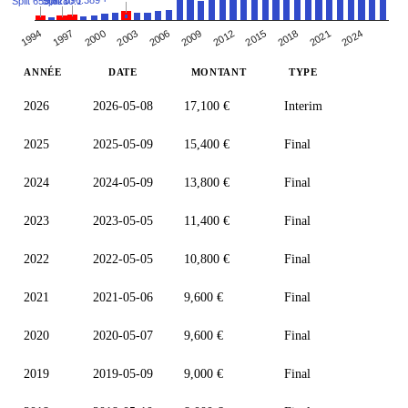
Split 396:389
Split 10:1
Split 655:628
2018
2012
2006
2000
1994
2021
2015
2009
2003
1997
2024
ANNÉE
DATE
MONTANT
TYPE
2026
2026-05-08
17,100 €
Interim
2025
2025-05-09
15,400 €
Final
2024
2024-05-09
13,800 €
Final
2023
2023-05-05
11,400 €
Final
2022
2022-05-05
10,800 €
Final
2021
2021-05-06
9,600 €
Final
2020
2020-05-07
9,600 €
Final
2019
2019-05-09
9,000 €
Final