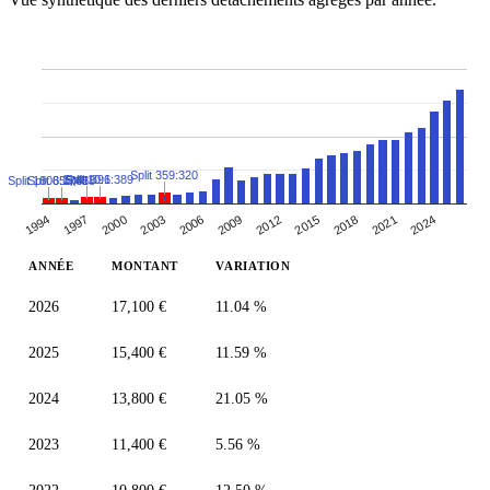
Split 359:320
Split 10:1
Split 396:389
Split 1808:1745
Split 655:628
2018
2012
2006
2000
1994
2021
2015
2009
2003
1997
2024
ANNÉE
MONTANT
VARIATION
2026
17,100 €
11.04 %
2025
15,400 €
11.59 %
2024
13,800 €
21.05 %
2023
11,400 €
5.56 %