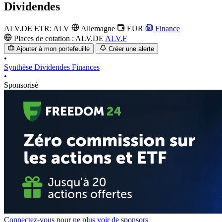
Dividendes
ALV.DE
ETR: ALV
Allemagne
EUR
Finance
Places de cotation :
ALV.DE
ALV.F
Ajouter à mon portefeuille
Créer une alerte
•
Synthèse
Dividendes
Finances
•
Sponsorisé
Connectez-vous pour ne plus voir de sponsors