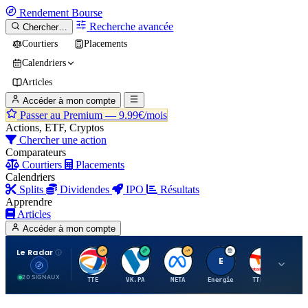
Rendement
Bourse
Recherche avancée
Chercher…
Courtiers
Placements
Calendriers
Articles
Accéder à mon compte
Passer au Premium —
9.99€/mois
Actions, ETF, Cryptos
Chercher une action
Comparateurs
Courtiers
Placements
Calendriers
Splits
Dividendes
IPO
Résultats
Apprendre
Articles
Accéder à mon compte
Le Radar
T
V
M
E
T
20 SIGNAUX
TTE
VK.PA
META
Energie
TTE.PA
RMS