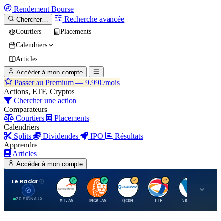
Rendement
Bourse
Recherche avancée
Chercher…
Courtiers
Placements
Calendriers
Articles
Accéder à mon compte
Passer au Premium —
9.99€/mois
Actions, ETF, Cryptos
Chercher une action
Comparateurs
Courtiers
Placements
Calendriers
Splits
Dividendes
IPO
Résultats
Apprendre
Articles
Accéder à mon compte
Le Radar
A
I
Q
T
V
20 SIGNAUX
MT.AS
INGA.AS
QCOM
TTE
VK.PA
ME