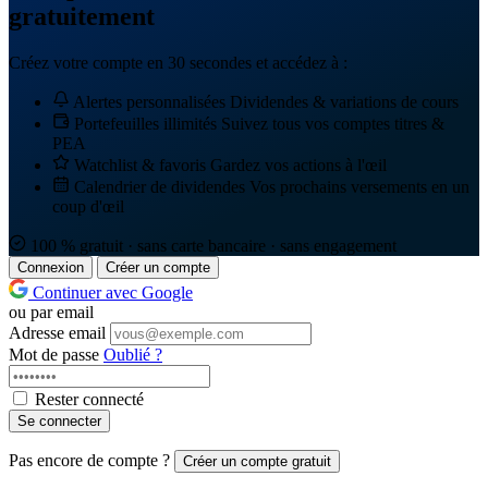
gratuitement
Créez votre compte en 30 secondes et accédez à :
Alertes personnalisées
Dividendes & variations de cours
Portefeuilles illimités
Suivez tous vos comptes titres &
PEA
Watchlist & favoris
Gardez vos actions à l'œil
Calendrier de dividendes
Vos prochains versements en un
coup d'œil
100 % gratuit · sans carte bancaire · sans engagement
Connexion
Créer un compte
Continuer avec Google
ou par email
Adresse email
Mot de passe
Oublié ?
Rester connecté
Se connecter
Pas encore de compte ?
Créer un compte gratuit