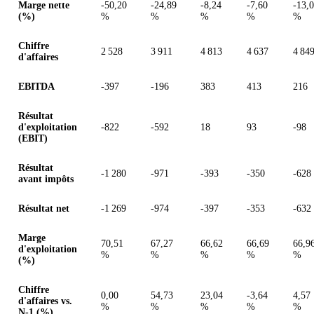
Marge nette
-50,20
-24,89
-8,24
-7,60
-13,
(%)
%
%
%
%
%
Chiffre
2 528
3 911
4 813
4 637
4 84
d'affaires
EBITDA
-397
-196
383
413
216
Résultat
d'exploitation
-822
-592
18
93
-98
(EBIT)
Résultat
-1 280
-971
-393
-350
-628
avant impôts
Résultat net
-1 269
-974
-397
-353
-632
Marge
70,51
67,27
66,62
66,69
66,9
d'exploitation
%
%
%
%
%
(%)
Chiffre
0,00
54,73
23,04
-3,64
4,57
d'affaires vs.
%
%
%
%
%
N-1 (%)