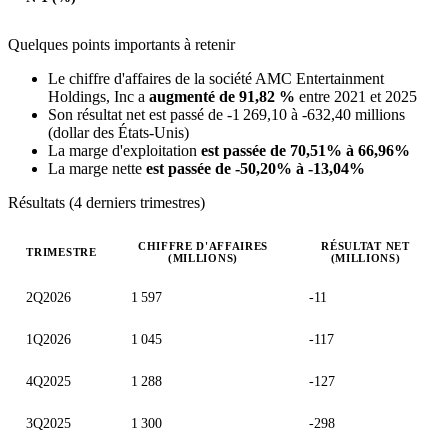
Quelques points importants à retenir
Le chiffre d'affaires de la société AMC Entertainment
Holdings, Inc a
augmenté de 91,82 %
entre 2021 et 2025
Son résultat net est passé de -1 269,10 à -632,40 millions
(dollar des États-Unis)
La marge d'exploitation
est passée de 70,51% à 66,96%
La marge nette
est passée de -50,20% à -13,04%
Résultats (4 derniers trimestres)
CHIFFRE D'AFFAIRES
RÉSULTAT NET
TRIMESTRE
(MILLIONS)
(MILLIONS)
Valeurs trimestrielles en millions (dollar des États-Unis)
2Q2026
1 597
-11
1Q2026
1 045
-117
4Q2025
1 288
-127
3Q2025
1 300
-298